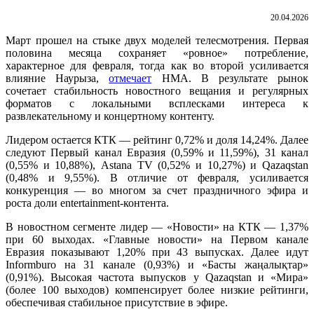
20.04.2026
Март прошел на стыке двух моделей телесмотрения. Первая
половина месяца сохраняет «ровное» потребление,
характерное для февраля, тогда как во второй усиливается
влияние Наурыза,
отмечает
НМА. В результате рынок
сочетает стабильность новостного вещания и регулярных
форматов с локальными всплесками интереса к
развлекательному и концертному контенту.
Лидером остается КТК — рейтинг 0,72% и доля 14,24%. Далее
следуют Первый канал Евразия (0,59% и 11,59%), 31 канал
(0,55% и 10,88%), Astana TV (0,52% и 10,27%) и Qazaqstan
(0,48% и 9,55%). В отличие от февраля, усиливается
конкуренция — во многом за счет праздничного эфира и
роста доли entertainment-контента.
В новостном сегменте лидер — «Новости» на КТК — 1,37%
при 60 выходах. «Главные новости» на Первом канале
Евразия показывают 1,20% при 43 выпусках. Далее идут
Informburo на 31 канале (0,93%) и «Басты жаңалықтар»
(0,91%). Высокая частота выпусков у Qazaqstan и «Мира»
(более 100 выходов) компенсирует более низкие рейтинги,
обеспечивая стабильное присутствие в эфире.