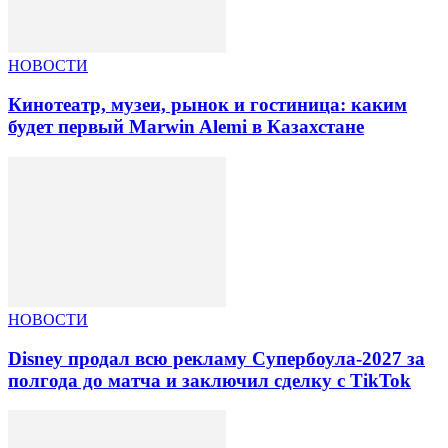
НОВОСТИ
Кинотеатр, музеи, рынок и гостиница: каким
будет первый Marwin Alemi в Казахстане
НОВОСТИ
Disney продал всю рекламу Супербоула-2027 за
полгода до матча и заключил сделку с TikTok