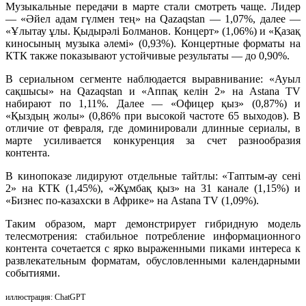
Музыкальные передачи в марте стали смотреть чаще. Лидер
— «Әйел адам гүлмен тең» на Qazaqstan — 1,07%, далее —
«Ұлытау ұлы. Қыдырәлі Болманов. Концерт» (1,06%) и «Қазақ
киносының музыка әлемі» (0,93%). Концертные форматы на
КТК также показывают устойчивые результаты — до 0,90%.
В сериальном сегменте наблюдается выравнивание: «Ауыл
сақшысы» на Qazaqstan и «Аппақ келін 2» на Astana TV
набирают по 1,11%. Далее — «Офицер қыз» (0,87%) и
«Қыздың жолы» (0,86% при высокой частоте 65 выходов). В
отличие от февраля, где доминировали длинные сериалы, в
марте усиливается конкуренция за счет разнообразия
контента.
В кинопоказе лидируют отдельные тайтлы: «Таптым-ау сені
2» на КТК (1,45%), «Жұмбақ қыз» на 31 канале (1,15%) и
«Бизнес по-казахски в Африке» на Astana TV (1,09%).
Таким образом, март демонстрирует гибридную модель
телесмотрения: стабильное потребление информационного
контента сочетается с ярко выраженными пиками интереса к
развлекательным форматам, обусловленными календарными
событиями.
иллюстрация: ChatGPT