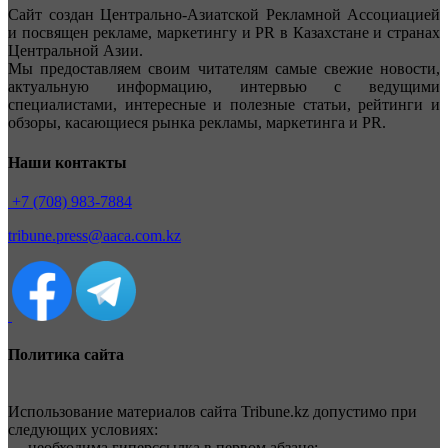
Сайт создан Центрально-Азиатской Рекламной Ассоциацией
и посвящен рекламе, маркетингу и PR в Казахстане и странах
Центральной Азии.
Мы предоставляем своим читателям самые свежие новости,
актуальную информацию, интервью с ведущими
специалистами, интересные и полезные статьи, рейтинги и
обзоры, касающиеся рынка рекламы, маркетинга и PR.
Наши контакты
+7 (708) 983-7884
tribune.press@aaca.com.kz
Политика сайта
Использование материалов сайта Tribune.kz допустимо при
следующих условиях:
— необходима гиперссылка в первом абзаце;