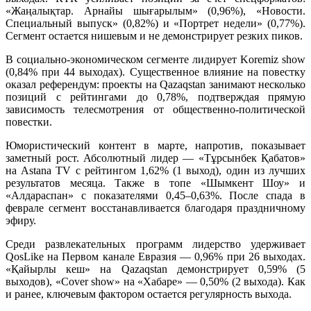
«Жаңалықтар. Арнайы шығарылым» (0,96%), «Новости.
Специальный выпуск» (0,82%) и «Портрет недели» (0,77%).
Сегмент остается нишевым и не демонстрирует резких пиков.
В социально-экономическом сегменте лидирует Koremiz show
(0,84% при 44 выходах). Существенное влияние на повестку
оказал референдум: проекты на Qazaqstan занимают несколько
позиций с рейтингами до 0,78%, подтверждая прямую
зависимость телесмотрения от общественно-политической
повестки.
Юмористический контент в марте, напротив, показывает
заметный рост. Абсолютный лидер — «Тұрсынбек Қабатов»
на Astana TV с рейтингом 1,62% (1 выход), один из лучших
результатов месяца. Также в топе «Шымкент Шоу» и
«Алдараспан» с показателями 0,45–0,63%. После спада в
феврале сегмент восстанавливается благодаря праздничному
эфиру.
Среди развлекательных программ лидерство удерживает
QosLike на Первом канале Евразия — 0,96% при 26 выходах.
«Қайырлы кеш» на Qazaqstan демонстрирует 0,59% (5
выходов), «Cover show» на «Хабаре» — 0,50% (2 выхода). Как
и ранее, ключевым фактором остается регулярность выхода.