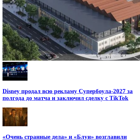
Disney продал всю рекламу Супербоула-2027 за
полгода до матча и заключил сделку с TikTok
«Очень странные дела» и «Блуи» возглавили