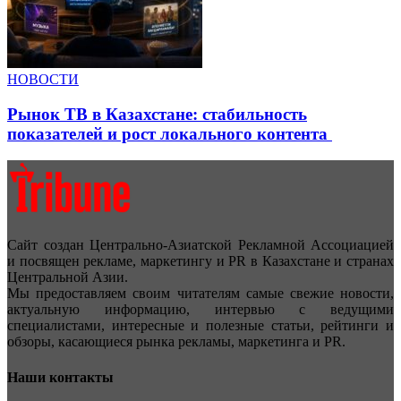
НОВОСТИ
Рынок ТВ в Казахстане: стабильность
показателей и рост локального контента
Сайт создан Центрально-Азиатской Рекламной Ассоциацией
и посвящен рекламе, маркетингу и PR в Казахстане и странах
Центральной Азии.
Мы предоставляем своим читателям самые свежие новости,
актуальную информацию, интервью с ведущими
специалистами, интересные и полезные статьи, рейтинги и
обзоры, касающиеся рынка рекламы, маркетинга и PR.
Наши контакты