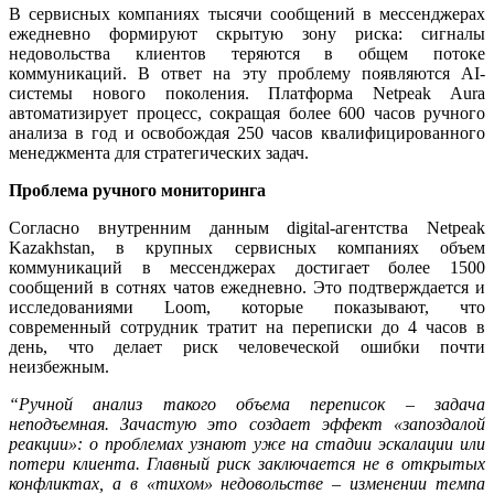
В сервисных компаниях тысячи сообщений в мессенджерах
ежедневно формируют скрытую зону риска: сигналы
недовольства клиентов теряются в общем потоке
коммуникаций. В ответ на эту проблему появляются AI-
системы нового поколения. Платформа Netpeak Aura
автоматизирует процесс, сокращая более 600 часов ручного
анализа в год и освобождая 250 часов квалифицированного
менеджмента для стратегических задач.
Проблема ручного мониторинга
Согласно внутренним данным digital-агентства Netpeak
Kazakhstan, в крупных сервисных компаниях объем
коммуникаций в мессенджерах достигает более 1500
сообщений в сотнях чатов ежедневно. Это подтверждается и
исследованиями Loom, которые показывают, что
современный сотрудник тратит на переписки до 4 часов в
день, что делает риск человеческой ошибки почти
неизбежным.
“Ручной анализ такого объема переписок – задача
неподъемная. Зачастую это создает эффект «запоздалой
реакции»: о проблемах узнают уже на стадии эскалации или
потери клиента. Главный риск заключается не в открытых
конфликтах, а в «тихом» недовольстве – изменении темпа