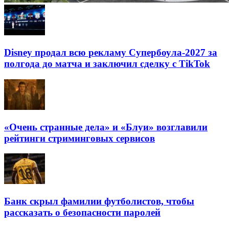
Disney продал всю рекламу Супербоула-2027 за
полгода до матча и заключил сделку с TikTok
«Очень странные дела» и «Блуи» возглавили
рейтинги стриминговых сервисов
Банк скрыл фамилии футболистов, чтобы
рассказать о безопасности паролей