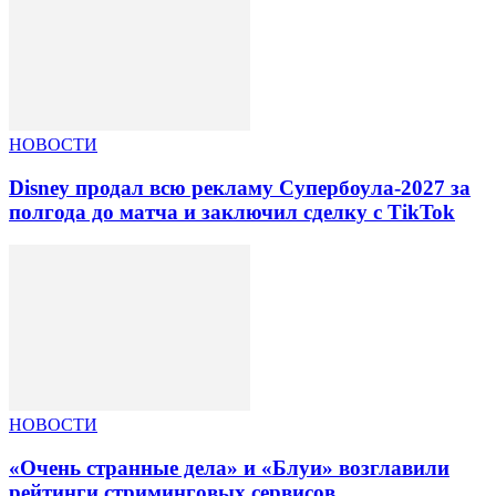
НОВОСТИ
Disney продал всю рекламу Супербоула-2027 за
полгода до матча и заключил сделку с TikTok
НОВОСТИ
«Очень странные дела» и «Блуи» возглавили
рейтинги стриминговых сервисов