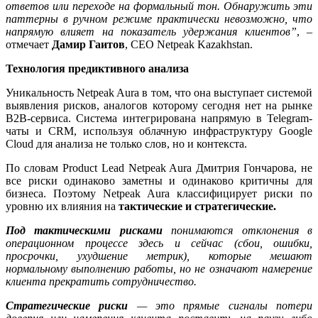
ответов или переходе на формальный тон. Обнаружить эти
паттерны в ручном режиме практически невозможно, что
напрямую влияет на показатель удержания клиентов”
, –
отмечает
Дамир Гаитов
, СЕО Netpeak Kazakhstan.
Технология предиктивного анализа
Уникальность Netpeak Aura в том, что она выступает системой
выявления рисков, аналогов которому сегодня нет на рынке
B2B-сервиса. Система интегрирована напрямую в Telegram-
чаты и CRM, используя облачную инфраструктуру Google
Cloud для анализа не только слов, но и контекста.
По словам
Product Lead Netpeak Aura
Дмитрия Гончарова, не
все риски одинаково заметны и одинаково критичны для
бизнеса. Поэтому Netpeak Aura классифицирует риски по
уровню их влияния на
тактические и стратегические.
Под тактическими рисками
понимаются отклонения в
операционном процессе здесь и сейчас (сбои, ошибки,
просрочки, ухудшение метрик), которые мешают
нормальному выполнению работы, но не означают намерение
клиента прекратить сотрудничество.
Стратегические риски
— это прямые сигналы потери