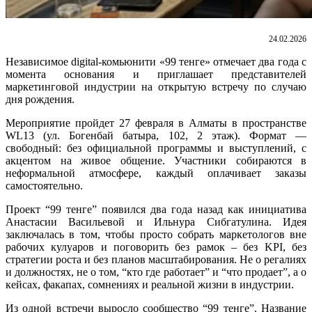
24.02.2026
Независимое digital-комьюнити «99 тенге» отмечает два года с
момента основания и приглашает представителей
маркетинговой индустрии на открытую встречу по случаю
дня рождения.
Мероприятие пройдет 27 февраля в Алматы в пространстве
WL13 (ул. Богенбай батыра, 102, 2 этаж). Формат —
свободный: без официальной программы и выступлений, с
акцентом на живое общение. Участники собираются в
неформальной атмосфере, каждый оплачивает заказы
самостоятельно.
Проект “99 тенге”
появился два года назад как инициатива
Анастасии Васильевой и Ильнура Сибгатулина. Идея
заключалась в том, чтобы просто собрать маркетологов вне
рабочих кулуаров и поговорить без рамок – без KPI, без
стратегии роста и без планов масштабирования. Не о регалиях
и должностях, не о том, “кто где работает” и “что продает”, а о
кейсах, факапах, сомнениях и реальной жизни в индустрии.
Из одной встречи выросло сообщество “99 тенге”. Название