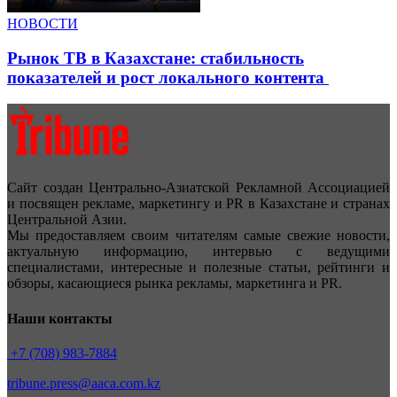
НОВОСТИ
Рынок ТВ в Казахстане: стабильность
показателей и рост локального контента
Сайт создан Центрально-Азиатской Рекламной Ассоциацией
и посвящен рекламе, маркетингу и PR в Казахстане и странах
Центральной Азии.
Мы предоставляем своим читателям самые свежие новости,
актуальную информацию, интервью с ведущими
специалистами, интересные и полезные статьи, рейтинги и
обзоры, касающиеся рынка рекламы, маркетинга и PR.
Наши контакты
+7 (708) 983-7884
tribune.press@aaca.com.kz