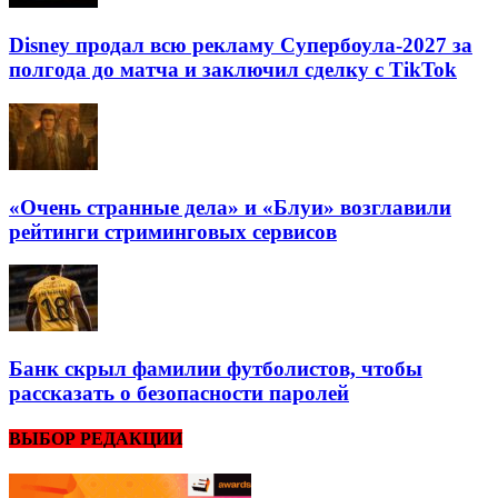
Disney продал всю рекламу Супербоула-2027 за
полгода до матча и заключил сделку с TikTok
«Очень странные дела» и «Блуи» возглавили
рейтинги стриминговых сервисов
Банк скрыл фамилии футболистов, чтобы
рассказать о безопасности паролей
ВЫБОР РЕДАКЦИИ