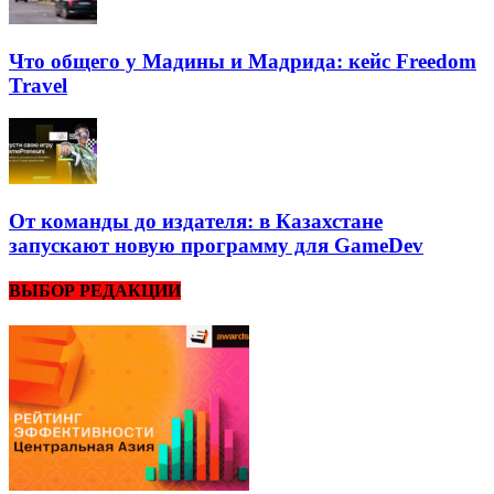
Что общего у Мадины и Мадрида: кейс Freedom
Travel
От команды до издателя: в Казахстане
запускают новую программу для GameDev
ВЫБОР РЕДАКЦИИ