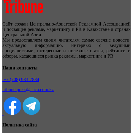
Сайт создан Центрально-Азиатской Рекламной Ассоциацией
и посвящен рекламе, маркетингу и PR в Казахстане и странах
Центральной Азии.
Мы предоставляем своим читателям самые свежие новости,
актуальную информацию, интервью с ведущими
специалистами, интересные и полезные статьи, рейтинги и
обзоры, касающиеся рынка рекламы, маркетинга и PR.
Наши контакты
+7 (708) 983-7884
tribune.press@aaca.com.kz
Политика сайта