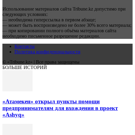
Использование материалов сайта Tribune.kz допустимо при
следующих условиях:
— необходима гиперссылка в первом абзаце;
— может быть воспроизведено не более 30% всего материала;
— при копировании полного объёма материалов сайта
необходимо письменное разрешение редакции.
Контакты
Политика конфиденциальности
© «Tribune.kz» | Все права защищены
БОЛЬШЕ ИСТОРИЙ
«Атамекен» открыл пункты помощи
предпринимателям для вхождения в проект
«Ashyq»