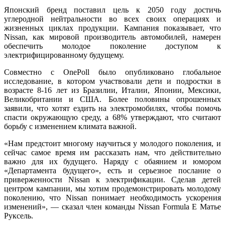
Японский бренд поставил цель к 2050 году достичь
углеродной нейтральности во всех своих операциях и
жизненных циклах продукции. Кампания показывает, что
Nissan, как мировой производитель автомобилей, намерен
обеспечить молодое поколение доступом к
электрифицированному будущему.
Совместно с OnePoll было опубликовано глобальное
исследование, в котором участвовали дети и подростки в
возрасте 8-16 лет из Бразилии, Италии, Японии, Мексики,
Великобритании и США. Более половины опрошенных
заявили, что хотят ездить на электромобилях, чтобы помочь
спасти окружающую среду, а 68% утверждают, что считают
борьбу с изменением климата важной.
«Нам предстоит многому научиться у молодого поколения, и
сейчас самое время им рассказать нам, что действительно
важно для их будущего. Наряду с обаянием и юмором
«Департамента будущего», есть и серьезное послание о
приверженности Nissan к электрификации. Сделав детей
центром кампании, мы хотим продемонстрировать молодому
поколению, что Nissan понимает необходимость ускорения
изменений», — сказал член команды Nissan Formula E Матье
Руксель.