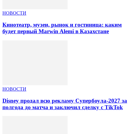
НОВОСТИ
Кинотеатр, музеи, рынок и гостиница: каким
будет первый Marwin Alemi в Казахстане
НОВОСТИ
Disney продал всю рекламу Супербоула-2027 за
полгода до матча и заключил сделку с TikTok