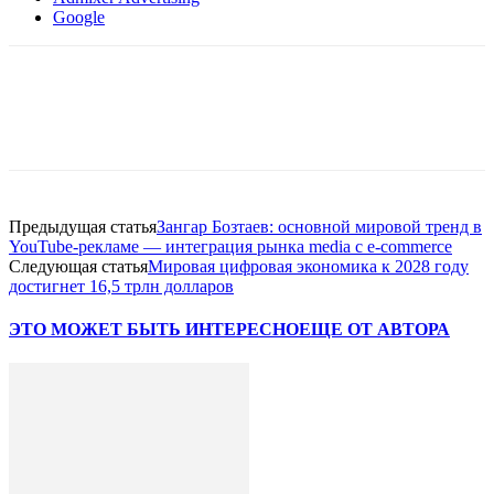
Google
Facebook
WhatsApp
Telegram
Предыдущая статья
Зангар Бозтаев: основной мировой тренд в
YouTube-рекламе — интеграция рынка media с e-commerce
Следующая статья
Мировая цифровая экономика к 2028 году
достигнет 16,5 трлн долларов
ЭТО МОЖЕТ БЫТЬ ИНТЕРЕСНО
ЕЩЕ ОТ АВТОРА