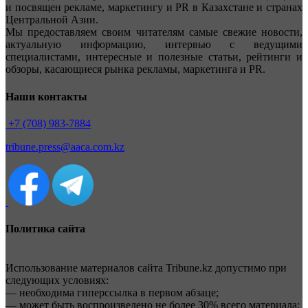
и посвящен рекламе, маркетингу и PR в Казахстане и странах
Центральной Азии.
Мы предоставляем своим читателям самые свежие новости,
актуальную информацию, интервью с ведущими
специалистами, интересные и полезные статьи, рейтинги и
обзоры, касающиеся рынка рекламы, маркетинга и PR.
Наши контакты
+7 (708) 983-7884
tribune.press@aaca.com.kz
Политика сайта
Использование материалов сайта Tribune.kz допустимо при
следующих условиях:
— необходима гиперссылка в первом абзаце;
— может быть воспроизведено не более 30% всего материала;