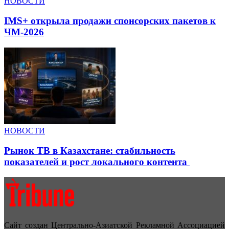
НОВОСТИ
IMS+ открыла продажи спонсорских пакетов к
ЧМ-2026
НОВОСТИ
Рынок ТВ в Казахстане: стабильность
показателей и рост локального контента
Сайт создан Центрально-Азиатской Рекламной Ассоциацией