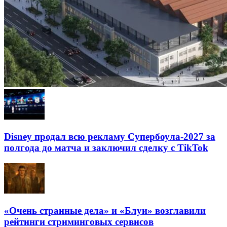
Disney продал всю рекламу Супербоула-2027 за
полгода до матча и заключил сделку с TikTok
«Очень странные дела» и «Блуи» возглавили
рейтинги стриминговых сервисов