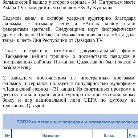
больше серий вышло у второго сериала – 34. На третьем месте
Astana TV с комедийным сериалом «Зу-Зу Күлпаш».
Седьмой канал в октябре удержал аудиторию благодаря
фильмам. «Таптым-ау сені» и «Аппақ келін» стали
фаворитами зрителей. Следующими идут биографическая
драма «Балуан Шолақ» и художественная лента «Ұлы дала
таңы» в честь Дня Республики от Qazaqstan TV.
Также телезрители отметили документальный фильм
«Тасқыннан кейінгі тіршілік» о последствиях паводков в
пострадавших районах. На канале Qazaqstan он был показан 4
раза за месяц.
С завидным постоянством из иностранных программ,
фильмов и сериалов пользуется популярностью мультфильм
«Ледниковый период» (31 канал). Из спортивных программ в
десятку попали трансляции турнира по профессиональному
боксу и игр национальной лиги UEFA по футболу на
телеканала Qazsport.