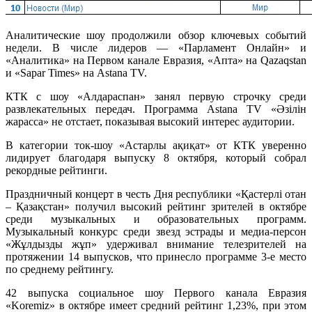
Аналитические шоу продолжили обзор ключевых событий
недели. В числе лидеров — «Парламент Онлайн» и
«Аналитика» на Первом канале Евразия, «Апта» на Qazaqstan
и «Sapar Times» на Astana TV.
КТК с шоу «Алдараспан» занял первую строчку среди
развлекательных передач. Программа Astana TV «Әзілін
жарасса» не отстает, показывая высокий интерес аудитории.
В категории ток-шоу «Астарлы ақиқат» от КТК уверенно
лидирует благодаря выпуску 8 октября, который собрал
рекордные рейтинги.
Праздничный концерт в честь Дня республики «Қастерлі отан
– Қазақстан» получил высокий рейтинг зрителей в октябре
среди музыкальных и образовательных программ.
Музыкальный конкурс среди звезд эстрады и медиа-персон
«Жұлдызды жұп» удерживал внимание телезрителей на
протяжении 14 выпусков, что принесло программе 3-е место
по среднему рейтингу.
42 выпуска социальное шоу Первого канала Евразия
«Koremiz» в октябре имеет средний рейтинг 1,23%, при этом