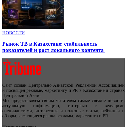
НОВОСТИ
Рынок ТВ в Казахстане: стабильность
показателей и рост локального контента
Сайт создан Центрально-Азиатской Рекламной Ассоциацией
и посвящен рекламе, маркетингу и PR в Казахстане и странах
Центральной Азии.
Мы предоставляем своим читателям самые свежие новости,
актуальную информацию, интервью с ведущими
специалистами, интересные и полезные статьи, рейтинги и
обзоры, касающиеся рынка рекламы, маркетинга и PR.