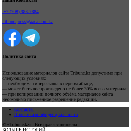
Наши контакты
+7 (708) 983-7884
tribune.press@aaca.com.kz
Политика сайта
Использование материалов сайта Tribune.kz допустимо при
следующих условиях:
— необходима гиперссылка в первом абзаце;
— может быть воспроизведено не более 30% всего материала;
— при копировании полного объёма материалов сайта
необходимо письменное разрешение редакции.
Контакты
Политика конфиденциальности
© «Tribune.kz» | Все права защищены
БОЛЬШЕ ИСТОРИЙ