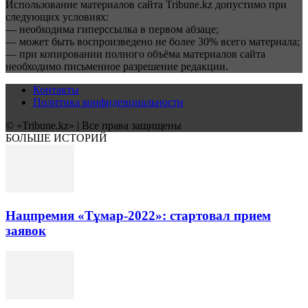
Использование материалов сайта Tribune.kz допустимо при
следующих условиях:
— необходима гиперссылка в первом абзаце;
— может быть воспроизведено не более 30% всего материала;
— при копировании полного объёма материалов сайта
необходимо письменное разрешение редакции.
Контакты
Политика конфиденциальности
© «Tribune.kz» | Все права защищены
БОЛЬШЕ ИСТОРИЙ
Нацпремия «Тұмар-2022»: стартовал прием
заявок