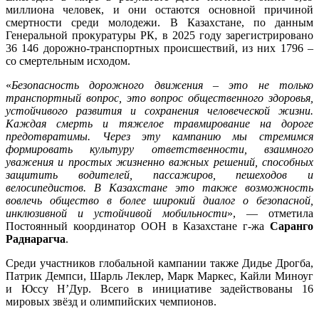
миллиона человек, и они остаются основной причиной
смертности среди молодежи. В Казахстане, по данным
Генеральной прокуратуры РК, в 2025 году зарегистрировано
36 146 дорожно-транспортных происшествий, из них 1796 –
со смертельным исходом.
«
Безопасность дорожного движения – это не только
транспортный вопрос, это вопрос общественного здоровья,
устойчивого развития и сохранения человеческой жизни.
Каждая смерть и тяжелое травмирование на дороге
предотвратимы. Через эту кампанию мы стремимся
формировать культуру ответственности, взаимного
уважения и простых жизненно важных решений, способных
защитить водителей, пассажиров, пешеходов и
велосипедистов. В Казахстане это также возможность
вовлечь общество в более широкий диалог о безопасной,
инклюзивной и устойчивой мобильности
», — отметила
Постоянный координатор ООН в Казахстане г-жа
Саранго
Раднарагча
.
Среди участников глобальной кампании также Дидье Дрогба,
Патрик Демпси, Шарль Леклер, Марк Маркес, Кайли Миноуг
и Юссу Н’Дур. Всего в инициативе задействованы 16
мировых звёзд и олимпийских чемпионов.