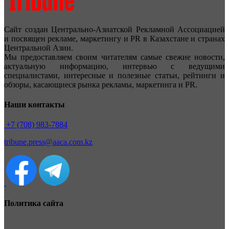
Сайт создан Центрально-Азиатской Рекламной Ассоциацией
и посвящен рекламе, маркетингу и PR в Казахстане и странах
Центральной Азии.
Мы предоставляем своим читателям самые свежие новости,
актуальную информацию, интервью с ведущими
специалистами, интересные и полезные статьи, рейтинги и
обзоры, касающиеся рынка рекламы, маркетинга и PR.
Наши контакты
+7 (708) 983-7884
tribune.press@aaca.com.kz
Политика сайта