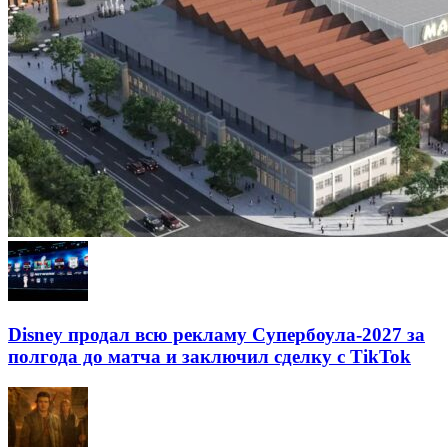
Disney продал всю рекламу Супербоула-2027 за
полгода до матча и заключил сделку с TikTok