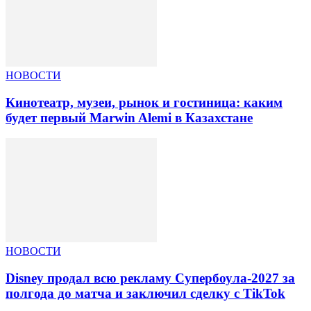
НОВОСТИ
Кинотеатр, музеи, рынок и гостиница: каким
будет первый Marwin Alemi в Казахстане
НОВОСТИ
Disney продал всю рекламу Супербоула-2027 за
полгода до матча и заключил сделку с TikTok