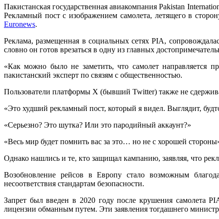
Пакистанская государственная авиакомпания Pakistan Internatio
Рекламный пост с изображением самолета, летящего в сторон
Euronews
.
Реклама, размещенная в социальных сетях PIA, сопровождалас
словно он готов врезаться в одну из главных достопримечате
«Как можно было не заметить, что самолет направляется п
пакистанский эксперт по связям с общественностью.
Пользователи платформы X (бывший Twitter) также не сдержив
«Это худший рекламный пост, который я видел. Выглядит, будт
«Серьезно? Это шутка? Или это пародийный аккаунт?»
«Весь мир будет помнить вас за это… но не с хорошей стороны
Однако нашлись и те, кто защищал кампанию, заявляя, что рек
Возобновление рейсов в Европу стало возможным благода
несоответствия стандартам безопасности.
Запрет был введен в 2020 году после крушения самолета PI
лицензии обманным путем. Эти заявления тогдашнего министр