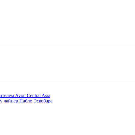
телем Avon Central Asia
ду лайнер Пабло Эскобара