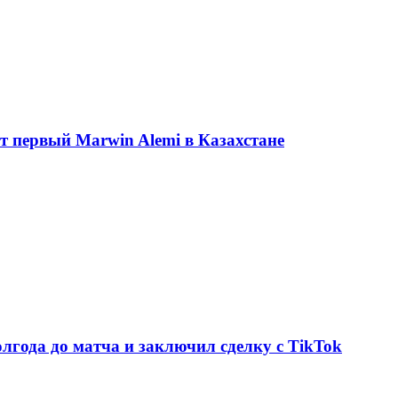
ет первый Marwin Alemi в Казахстане
олгода до матча и заключил сделку с TikTok