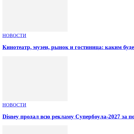
НОВОСТИ
Кинотеатр, музеи, рынок и гостиница: каким буд
НОВОСТИ
Disney продал всю рекламу Супербоула-2027 за п