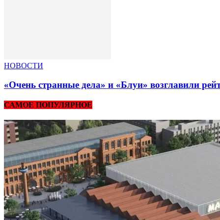
НОВОСТИ
«Очень странные дела» и «Блуи» возглавили рей
САМОЕ ПОПУЛЯРНОЕ