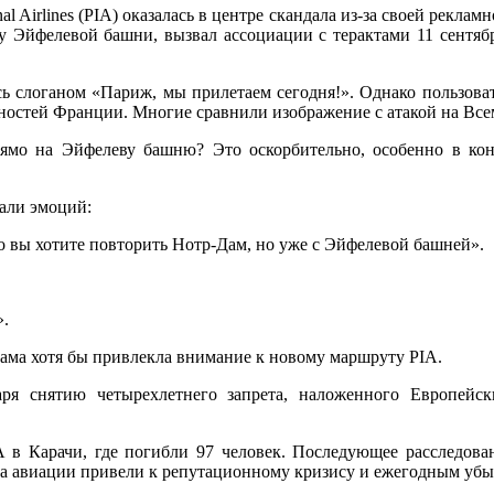
nal Airlines (PIA) оказалась в центре скандала из-за своей рек
у Эйфелевой башни, вызвал ассоциации с терактами 11 сентябр
ь слоганом «Париж, мы прилетаем сегодня!». Однако пользоват
льностей Франции. Многие сравнили изображение с атакой на В
рямо на Эйфелеву башню? Это оскорбительно, особенно в кон
али эмоций:
о вы хотите повторить Нотр-Дам, но уже с Эйфелевой башней».
».
лама хотя бы привлекла внимание к новому маршруту PIA.
ря снятию четырехлетнего запрета, наложенного Европейск
A в Карачи, где погибли 97 человек. Последующее расследова
а авиации привели к репутационному кризису и ежегодным убыт