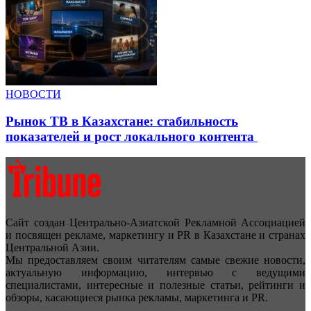
НОВОСТИ
Рынок ТВ в Казахстане: стабильность
показателей и рост локального контента
Сайт создан Центрально-Азиатской Рекламной Ассоциацией
и посвящен рекламе, маркетингу и PR в Казахстане и странах
Центральной Азии.
Мы предоставляем своим читателям самые свежие новости,
актуальную информацию, интервью с ведущими
специалистами, интересные и полезные статьи, рейтинги и
обзоры, касающиеся рынка рекламы, маркетинга и PR.