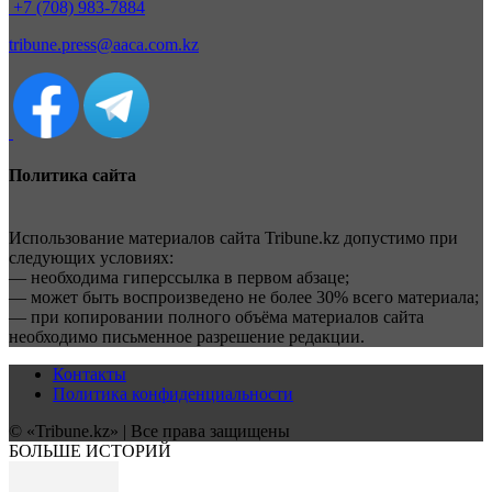
+7 (708) 983-7884
tribune.press@aaca.com.kz
Политика сайта
Использование материалов сайта Tribune.kz допустимо при
следующих условиях:
— необходима гиперссылка в первом абзаце;
— может быть воспроизведено не более 30% всего материала;
— при копировании полного объёма материалов сайта
необходимо письменное разрешение редакции.
Контакты
Политика конфиденциальности
© «Tribune.kz» | Все права защищены
БОЛЬШЕ ИСТОРИЙ