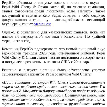
PepsiCo объявила о выпуске нового постоянного вкуса —
Pepsi Wild Cherry & Cream, который, по мнению компании,
станет фаворитом среди любителей колы. Напиток, также
доступный в варианте Zero Sugar, сочетает в себе сладкую
дикую вишню и сливочную ваниль, обещая «освежающий
вкус Pepsi», пишет
Media Post
.
Однако, к сожалению для казахстанских фанатов, пока нет
планов по запуску этой новинки в Казахстане. По крайней
мере, на этот год.
Компания PepsiCo подчеркивает, что новый вишневый вкус
вдохновлен трендом 2025 года, отмеченным Pinterest. Pepsi
Wild Cherry & Cream станет частью постоянного ассортимента
и поступает в розничные магазины США с 20 января.
Решение о выпуске новинки было обусловлено успехом
существующих вариантов Pepsi со вкусом Wild Cherry.
«Наши варианты со вкусом Wild Cherry стали фаворитами в
мире колы, особенно среди поклонников колы из поколения Y и
поколения Z. Мы увидели 8-процентный рост продаж обычной
колы по сравнению с прошлым годом. Поэтому мы знаем, что
предлагаем нечто особенное с нашим новым предложением со
вкусом вишни и сливок», — сообщила руководитель отдела