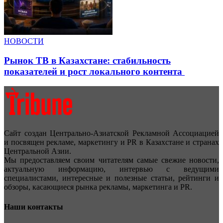
НОВОСТИ
Рынок ТВ в Казахстане: стабильность
показателей и рост локального контента
Сайт создан Центрально-Азиатской Рекламной Ассоциацией
и посвящен рекламе, маркетингу и PR в Казахстане и странах
Центральной Азии.
Мы предоставляем своим читателям самые свежие новости,
актуальную информацию, интервью с ведущими
специалистами, интересные и полезные статьи, рейтинги и
обзоры, касающиеся рынка рекламы, маркетинга и PR.
Наши контакты