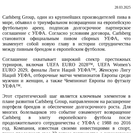
28.03.2025
Carlsberg Group, один из крупнейших производителей пива в
мире, объявил о триумфальном возвращении на европейскую
футбольную арену, подписав долгосрочное партнерское
соглашение с УЕФА. Согласно условиям договора, Carlsberg
становится официальным пивом сборных УЕФА, что
знаменует собой новую главу в истории сотрудничества
между пивным брендом и европейским футболом.
Соглашение охватывает широкий спектр престижных
турниров, включая UEFA EURO 2028™, UEFA Women’s
EURO 2029, финалы Лиги Наций УЕФА™, Женскую Лигу
Наций УЕФА, отборочные матчи чемпионатов Европы среди
мужчин и женщин, а также Чемпионат Европы по футзалу
УЕФА™.
Этот стратегический шаг является ключевым элементом в
плане развития Carlsberg Group, направленном на расширение
портфеля брендов и обеспечение долгосрочного роста. Для
многих болельщиков это событие ознаменует возвращение
Carlsberg в элиту европейского футбола после
продолжительного сотрудничества с УЕФА с 1988 по 2016
год. Компания, известная своими инвестициями в спорт,