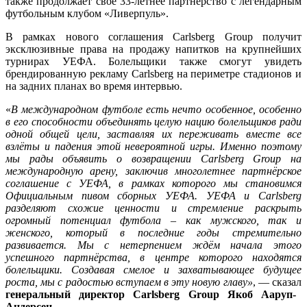
также продолжает свое 33-летнее партнерство с легендарным
футбольным клубом «Ливерпуль».
В рамках нового соглашения Carlsberg Group получит
эксклюзивные права на продажу напитков на крупнейших
турнирах УЕФА. Болельщики также смогут увидеть
брендированную рекламу Carlsberg на периметре стадионов и
на задних планах во время интервью.
«
В международном футболе есть нечто особенное, особенно
в его способности объединять целую нацию болельщиков ради
одной общей цели, заставляя их переживать вместе все
взлёты и падения этой невероятной игры. Именно поэтому
мы рады объявить о возвращении Carlsberg Group на
международную арену, заключив многолетнее партнёрское
соглашение с УЕФА, в рамках которого мы становимся
Официальным пивом сборных УЕФА. УЕФА и Carlsberg
разделяют схожие ценности и стремление раскрыть
огромный потенциал футбола – как мужского, так и
женского, который в последние годы стремительно
развивается. Мы с нетерпением ждём начала этого
успешного партнёрства, в центре которого находятся
болельщики. Создавая смелое и захватывающее будущее
роста, мы с радостью вступаем в эту новую главу»
, — сказал
генеральный директор Carlsberg Group Якоб Ааруп-
Андерсен
.