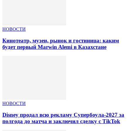
НОВОСТИ
Кинотеатр, музеи, рынок и гостиница: каким
будет первый Marwin Alemi в Казахстане
НОВОСТИ
Disney продал всю рекламу Супербоула-2027 за
полгода до матча и заключил сделку с TikTok