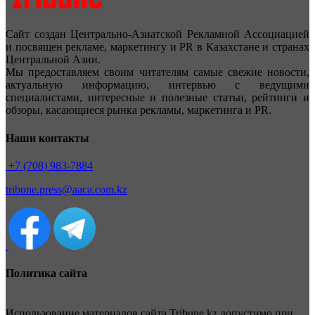
Сайт создан Центрально-Азиатской Рекламной Ассоциацией
и посвящен рекламе, маркетингу и PR в Казахстане и странах
Центральной Азии.
Мы предоставляем своим читателям самые свежие новости,
актуальную информацию, интервью с ведущими
специалистами, интересные и полезные статьи, рейтинги и
обзоры, касающиеся рынка рекламы, маркетинга и PR.
Наши контакты
+7 (708) 983-7884
tribune.press@aaca.com.kz
Политика сайта
Использование материалов сайта Tribune.kz допустимо при