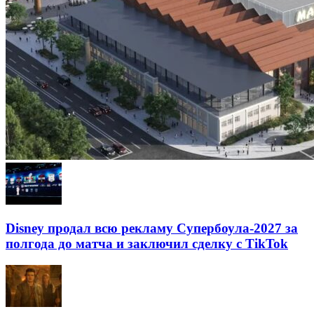
Disney продал всю рекламу Супербоула-2027 за
полгода до матча и заключил сделку с TikTok