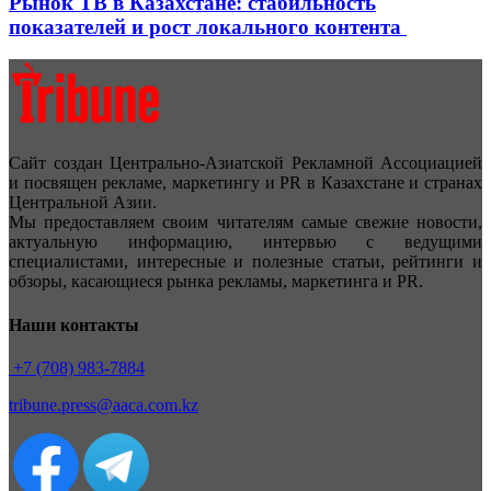
Рынок ТВ в Казахстане: стабильность
показателей и рост локального контента
Сайт создан Центрально-Азиатской Рекламной Ассоциацией
и посвящен рекламе, маркетингу и PR в Казахстане и странах
Центральной Азии.
Мы предоставляем своим читателям самые свежие новости,
актуальную информацию, интервью с ведущими
специалистами, интересные и полезные статьи, рейтинги и
обзоры, касающиеся рынка рекламы, маркетинга и PR.
Наши контакты
+7 (708) 983-7884
tribune.press@aaca.com.kz