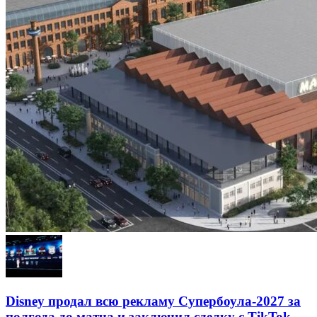
Disney продал всю рекламу Супербоула-2027 за
полгода до матча и заключил сделку с TikTok