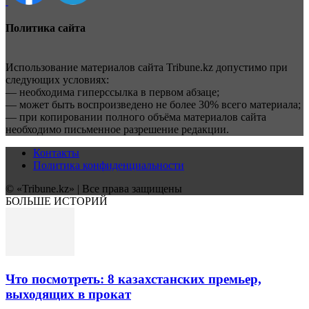
Политика сайта
Использование материалов сайта Tribune.kz допустимо при
следующих условиях:
— необходима гиперссылка в первом абзаце;
— может быть воспроизведено не более 30% всего материала;
— при копировании полного объёма материалов сайта
необходимо письменное разрешение редакции.
Контакты
Политика конфиденциальности
© «Tribune.kz» | Все права защищены
БОЛЬШЕ ИСТОРИЙ
Что посмотреть: 8 казахстанских премьер,
выходящих в прокат