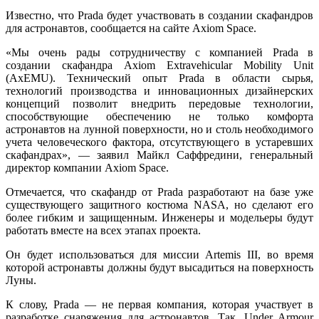
Известно, что Pradа будет участвовать в создании скафандров
для астронавтов, сообщается на сайте Axiom Space.
«Мы очень рады сотрудничеству с компанией Prada в
создании скафандра Axiom Extravehicular Mobility Unit
(AxEMU). Технический опыт Prada в области сырья,
технологий производства и инновационных дизайнерских
концепций позволит внедрить передовые технологии,
способствующие обеспечению не только комфорта
астронавтов на лунной поверхности, но и столь необходимого
учета человеческого фактора, отсутствующего в устаревших
скафандрах», — заявил Майкл Саффредини, генеральный
директор компании Axiom Space.
Отмечается, что скафандр от Prada разработают на базе уже
существующего защитного костюма NASA, но сделают его
более гибким и защищенным. Инженеры и модельеры будут
работать вместе на всех этапах проекта.
Он будет использоваться для миссии Artemis III, во время
которой астронавты должны будут высадиться на поверхность
Луны.
К слову, Prada — не первая компания, которая участвует в
разработке снаряжения для астронавтов. Так, Under Armour