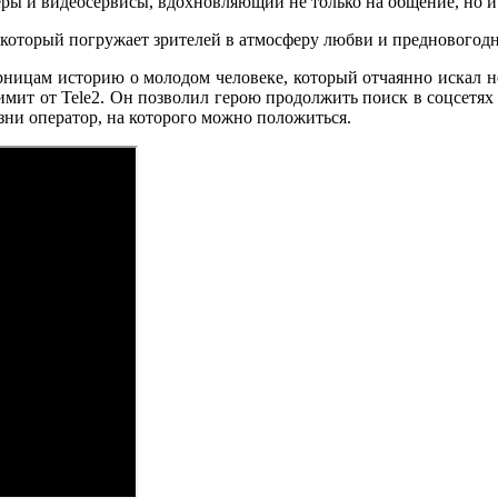
еры и видеосервисы, вдохновляющий не только на общение, но 
который погружает зрителей в атмосферу любви и предновогодн
ницам историю о молодом человеке, который отчаянно искал нез
ит от Tele2. Он позволил герою продолжить поиск в соцсетях 
зни оператор, на которого можно положиться.