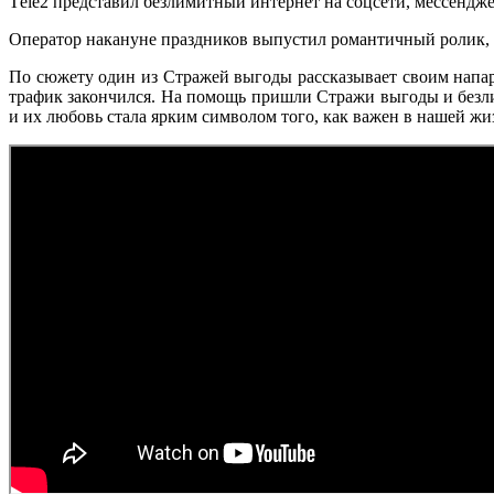
Тele2 представил безлимитный интернет на соцсети, мессендж
Оператор накануне праздников выпустил романтичный ролик, 
По сюжету один из Стражей выгоды рассказывает своим напар
трафик закончился. На помощь пришли Стражи выгоды и безлим
и их любовь стала ярким символом того, как важен в нашей жи