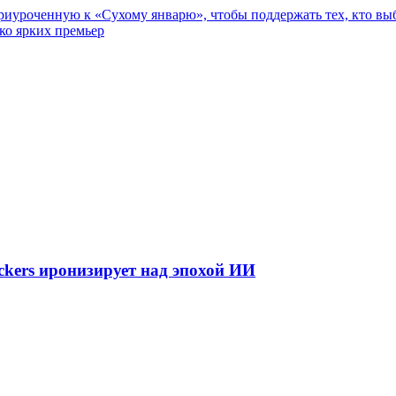
риуроченную к «Сухому январю», чтобы поддержать тех, кто вы
ко ярких премьер
kers иронизирует над эпохой ИИ