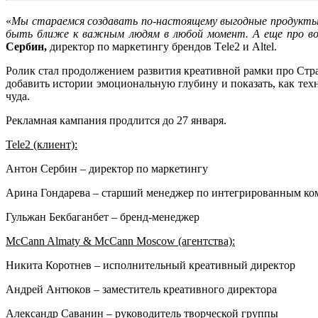
«
Мы стараемся создавать по-настоящему выгодные продукты.
быть ближе к важным людям в любой момент. А еще про во
Сербин,
директор по маркетингу брендов Тele2 и Altel.
Ролик стал продолжением развития креативной рамки про Стра
добавить истории эмоциональную глубину и показать, как те
чуда.
Рекламная кампания продлится до 27 января.
Tele2 (клиент):
Антон Сербин – директор по маркетингу
Арина Гондарева – старший менеджер по интегрированным к
Гульжан Бекбаганбет – бренд-менеджер
MсCann Almaty & McCann Moscow (агентства)
:
Никита Коротнев – исполнительный креативный директор
Андрей Антюков – заместитель креативного директора
Александр Саванин – руководитель творческой группы