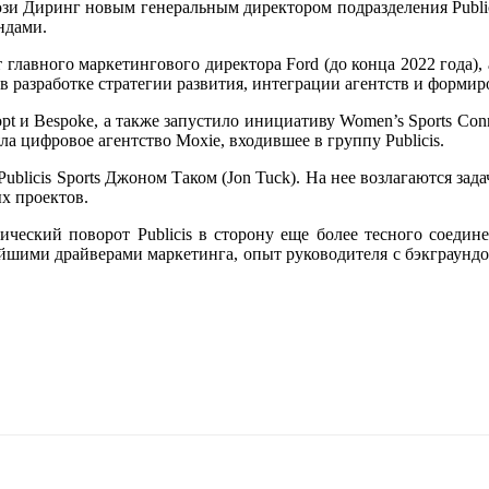
юзи Диринг новым генеральным директором подразделения Publicis
ндами.
 главного маркетингового директора Ford (до конца 2022 года)
вуя в разработке стратегии развития, интеграции агентств и форм
dopt и Bespoke, а также запустило инициативу Women’s Sports C
ла цифровое агентство Moxie, входившее в группу Publicis.
Publicis Sports Джоном Таком (Jon Tuck). На нее возлагаются з
х проектов.
ческий поворот Publicis в сторону еще более тесного соедине
нейшими драйверами маркетинга, опыт руководителя с бэкграунд