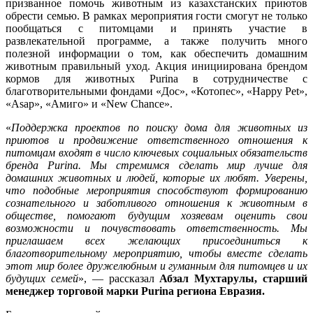
призванное помочь животным из казахстанских приютов
обрести семью. В рамках мероприятия гости смогут не только
пообщаться с питомцами и принять участие в
развлекательной программе, а также получить много
полезной информации о том, как обеспечить домашним
животным правильный уход. Акция инициирована брендом
кормов для животных Purina в сотрудничестве с
благотворительными фондами «Дос», «Котопес», «Happy Pet»,
«Asap», «Амиго» и «New Chance».
«
Поддержка проектов по поиску дома для животных из
приютов и продвижение ответственного отношения к
питомцам входят в число ключевых социальных обязательств
бренда Purina. Мы стремимся сделать мир лучше для
домашних животных и людей, которые их любят. Уверены,
что подобные мероприятия способствуют формированию
сознательного и заботливого отношения к животным в
обществе, помогают будущим хозяевам оценить свои
возможности и почувствовать ответственность. Мы
приглашаем всех желающих присоединиться к
благотворительному мероприятию, чтобы вместе сделать
этот мир более дружелюбным и гуманным для питомцев и их
будущих семей
», — рассказал
Абзал Мухтарулы, старший
менеджер торговой марки Purina региона Евразия.