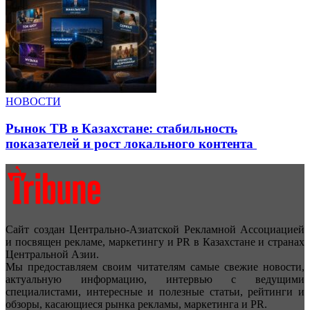
НОВОСТИ
Рынок ТВ в Казахстане: стабильность
показателей и рост локального контента
Сайт создан Центрально-Азиатской Рекламной Ассоциацией
и посвящен рекламе, маркетингу и PR в Казахстане и странах
Центральной Азии.
Мы предоставляем своим читателям самые свежие новости,
актуальную информацию, интервью с ведущими
специалистами, интересные и полезные статьи, рейтинги и
обзоры, касающиеся рынка рекламы, маркетинга и PR.