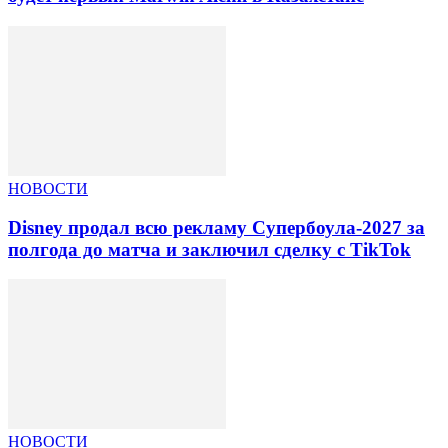
НОВОСТИ
Disney продал всю рекламу Супербоула-2027 за
полгода до матча и заключил сделку с TikTok
НОВОСТИ