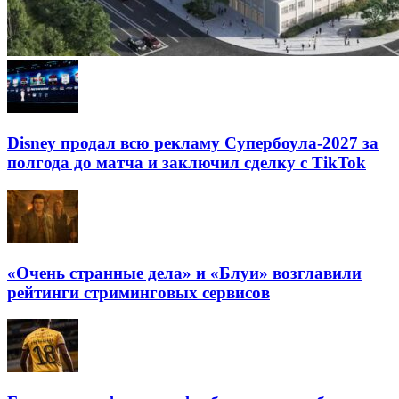
Disney продал всю рекламу Супербоула-2027 за
полгода до матча и заключил сделку с TikTok
«Очень странные дела» и «Блуи» возглавили
рейтинги стриминговых сервисов