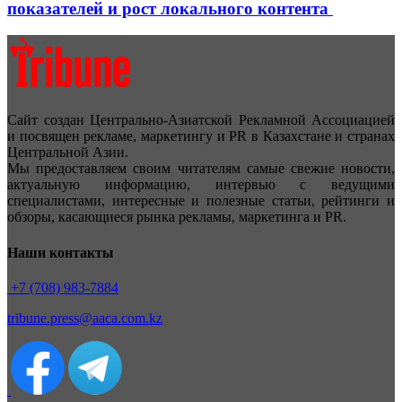
показателей и рост локального контента
Сайт создан Центрально-Азиатской Рекламной Ассоциацией
и посвящен рекламе, маркетингу и PR в Казахстане и странах
Центральной Азии.
Мы предоставляем своим читателям самые свежие новости,
актуальную информацию, интервью с ведущими
специалистами, интересные и полезные статьи, рейтинги и
обзоры, касающиеся рынка рекламы, маркетинга и PR.
Наши контакты
+7 (708) 983-7884
tribune.press@aaca.com.kz