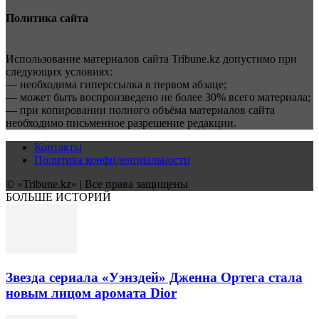
Политика сайта
Использование материалов сайта Tribune.kz допустимо при
следующих условиях:
— необходима гиперссылка в первом абзаце;
— может быть воспроизведено не более 30% всего материала;
— при копировании полного объёма материалов сайта
необходимо письменное разрешение редакции.
Контакты
Политика конфиденциальности
© «Tribune.kz» | Все права защищены
БОЛЬШЕ ИСТОРИЙ
Звезда сериала «Уэнздей» Дженна Ортега стала
новым лицом аромата Dior