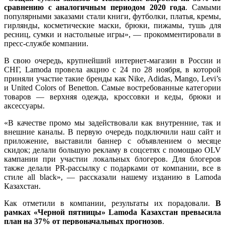
сравнению с аналогичным периодом 2020 года
. Самыми
популярными заказами стали книги, футболки, платья, кремы,
гирлянды, косметические маски, брюки, пижамы, тушь для
ресниц, сумки и настольные игры», — прокомментировали в
пресс-службе компании.
В свою очередь, крупнейший интернет-магазин в России и
СНГ, Lamoda провела акцию с 24 по 28 ноября, в которой
приняли участие такие бренды как Nike, Adidas, Mango, Levi’s
и United Colors of Benetton. Самые востребованные категории
товаров — верхняя одежда, кроссовки и кеды, брюки и
аксессуары.
«В качестве промо мы задействовали как внутренние, так и
внешние каналы. В первую очередь подключили наш сайт и
приложение, выставили баннер с объявлением о месяце
скидок; делали большую рекламу в соцсетях с помощью OLV
кампании при участии локальных блогеров. Для блогеров
также делали PR-рассылку с подарками от компании, все в
стиле all black», — рассказали нашему изданию в Lamoda
Казахстан.
Как отметили в компании, результаты их порадовали.
В
рамках «Черной пятницы» Lamoda Казахстан превысила
план на 37% от первоначальных прогнозов
.