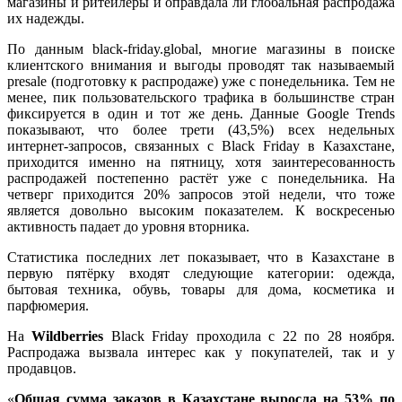
магазины и ритейлеры и оправдала ли глобальная распродажа
их надежды.
По данным black-friday.global, многие магазины в поиске
клиентского внимания и выгоды проводят так называемый
presale (подготовку к распродаже) уже с понедельника. Тем не
менее, пик пользовательского трафика в большинстве стран
фиксируется в один и тот же день. Данные Google Trends
показывают, что более трети (43,5%) всех недельных
интернет-запросов, связанных с Black Friday в Казахстане,
приходится именно на пятницу, хотя заинтересованность
распродажей постепенно растёт уже с понедельника. На
четверг приходится 20% запросов этой недели, что тоже
является довольно высоким показателем. К воскресенью
активность падает до уровня вторника.
Статистика последних лет показывает, что в Казахстане в
первую пятёрку входят следующие категории: одежда,
бытовая техника, обувь, товары для дома, косметика и
парфюмерия.
На
Wildberries
Black Friday проходила c 22 по 28 ноября.
Распродажа вызвала интерес как у покупателей, так и у
продавцов.
«
Общая сумма заказов в Казахстане выросла на 53% по