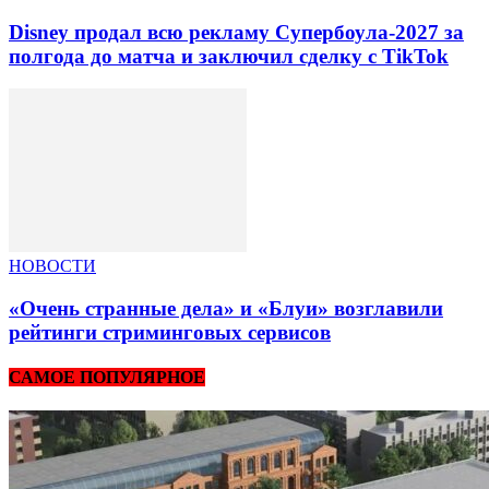
Disney продал всю рекламу Супербоула-2027 за
полгода до матча и заключил сделку с TikTok
НОВОСТИ
«Очень странные дела» и «Блуи» возглавили
рейтинги стриминговых сервисов
САМОЕ ПОПУЛЯРНОЕ