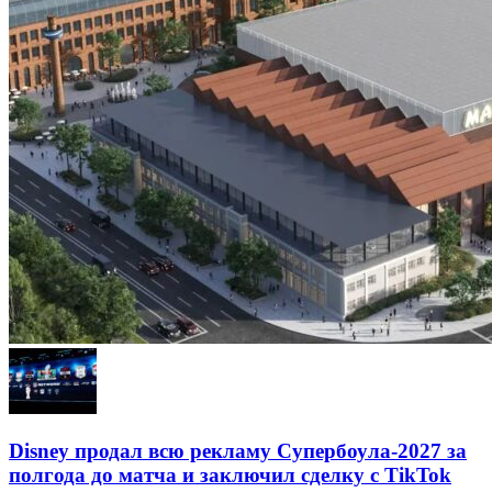
Disney продал всю рекламу Супербоула-2027 за
полгода до матча и заключил сделку с TikTok