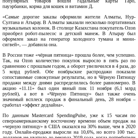
популярных товаров вошли гадальные карты Таро,
пауэрбанки, корма для кошек и витамин Д.
«Самые дорогие заказы оформили жители Алматы, Нур-
Султана и Атырау. В Алматы заказали несколько портативных
музыкальных колонок. В столице Казахстана покупатель Ozon
приобрел робот-пылесос и детский манеж. В Атырау был
оформлен заказ на генератор холодного тумана и мини-
сигвей», — добавила она.
В России тоже «чёрная пятница» прошла более, чем успешно.
Так, на Ozon количество покупок выросло в пять раз по
сравнению с прошлым годом, а оборот увеличился в 4 раза, до
5 млрд рублей. Обе ноябрьские распродажи показали
сопоставимые совокупные результаты, но в Чёрную Пятницу
продажи между днями распределились более равномерно. В
акцию «11.11» был один явный пик 11 ноября (6,1 млрд
рублей), а вот в «Чёрную Пятницу» был также очень
значимый всплеск продаж в финальный день, 28 ноября –
сработал «эффект дедлайна».
По данным Mastercard SpendingPulse, уже к 15 часам по
североамериканскому восточному времени объем продаж на
«черную пятницу» в США оказался на 30% выше, чем в 2020
году. Онлайн-продажи выросли на 10,6%, но всего 100 тыс.
долларов не хватило до рекорда 2019 года, когда потребители