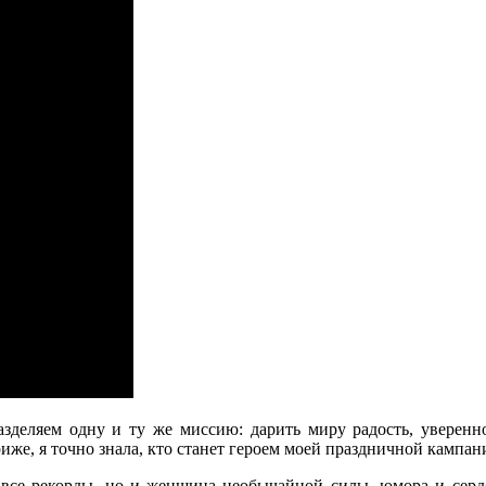
деляем одну и ту же миссию: дарить миру радость, уверенно
же, я точно знала, кто станет героем моей праздничной кампани
 все рекорды, но и женщина необычайной силы, юмора и серде