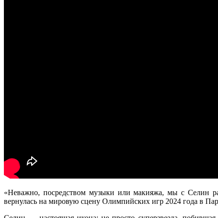
«Неважно, посредством музыки или макияжа, мы с Селин раз
вернулась на мировую сцену Олимпийских игр 2024 года в Пари
Селин — настоящая икона: не просто суперзвезда, побившая