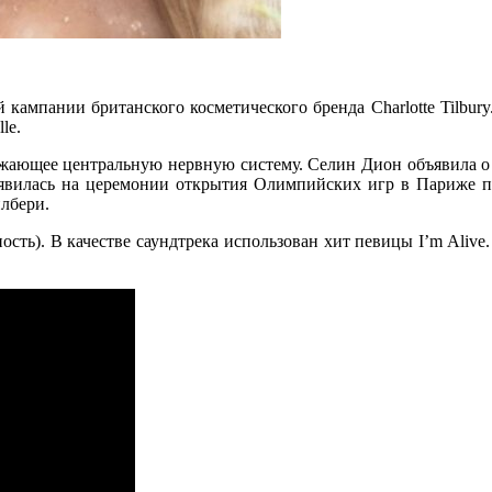
кампании британского косметического бренда Charlotte Tilbury
lle.
жающее центральную нервную систему. Селин Дион объявила о б
оявилась на церемонии открытия Олимпийских игр в Париже п
илбери.
ность). В качестве саундтрека использован хит певицы I’m Aliv