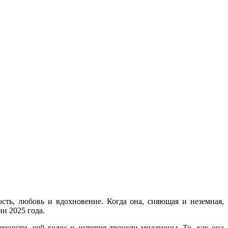
сть, любовь и вдохновение. Когда она, сияющая и неземная,
и 2025 года.
чности, чей голос и история тронули миллионы. То, как она