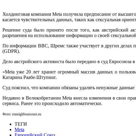
Холдинговая компания Meta получила предписание от высшего
касается чувствительных данных, таких как сексуальная ориен
Решение суда было принято после того, как австрийский ак
разрешения на использование информации о своей сексуально
По информации BBC, Шремс также участвует в других делах пр
(GDPR).
Дело австрийского активиста было передано в суд Евросоюза в 
«Meta уже 20 лет хранит огромный массив данных о пользов
Катарина Раабе-Штупниг.
Суд пояснил, что компании обязаны удалять ненужные данные 
Недавно в Великобритании Meta внесла изменения в свои прав
сервиса. Ранее это происходило автоматически.
Фото: euneighbourseast.eu
ТЕГИ
Meta
Европейский Союз