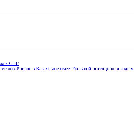
ом в СНГ
ние дизайнеров в Казахстане имеет большой потенциал, и я хочу