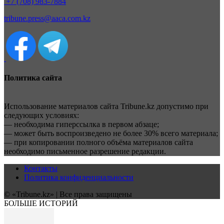
+7 (708) 983-7884
tribune.press@aaca.com.kz
Политика сайта
Использование материалов сайта Tribune.kz допустимо при
следующих условиях:
— необходима гиперссылка в первом абзаце;
— может быть воспроизведено не более 30% всего материала;
— при копировании полного объёма материалов сайта
необходимо письменное разрешение редакции.
Контакты
Политика конфиденциальности
© «Tribune.kz» | Все права защищены
БОЛЬШЕ ИСТОРИЙ