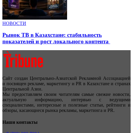
НОВОСТИ
Рынок ТВ в Казахстане: стабильность
показателей и рост локального контента
Сайт создан Центрально-Азиатской Рекламной Ассоциацией
и посвящен рекламе, маркетингу и PR в Казахстане и странах
Центральной Азии.
Мы предоставляем своим читателям самые свежие новости,
актуальную информацию, интервью с ведущими
специалистами, интересные и полезные статьи, рейтинги и
обзоры, касающиеся рынка рекламы, маркетинга и PR.
Наши контакты