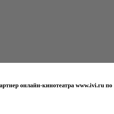
кинотеатра www.ivi.ru по эксклюзивной продаже...
артнер онлайн-кинотеатра www.ivi.ru п