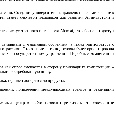
ратегии.
Создание университета направлено на формирование в
ет станет ключевой площадкой для развития AI-индустрии и
тра искусственного интеллекта Alem.ai, что обеспечит доступ
, связанным с машинным обучением, а также магистратура с
траслями. Это означает, что подготовка будет ориентирована
нансах и государственном управлении. Подобные компетенции
да как спрос смещается в сторону прикладных компетенций –
иально востребованную нишу.
ка, где идеи доводятся до продукта.
решений, привлечения международных грантов и реализации
ьскими центрами. Это позволит реализовывать совместные