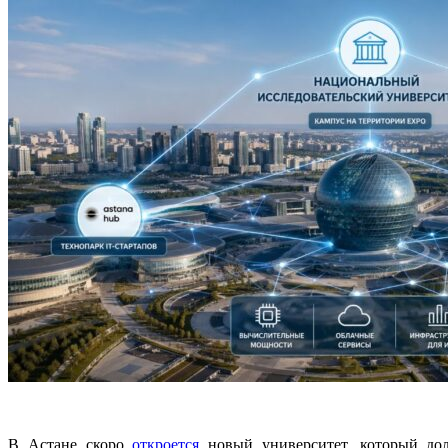
В Астане скоро
откроется
новый университет, который дол