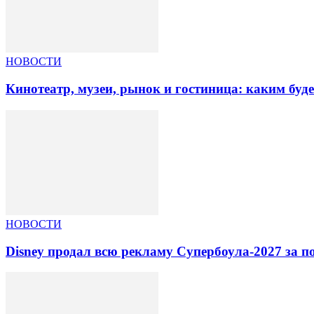
НОВОСТИ
Кинотеатр, музеи, рынок и гостиница: каким буд
НОВОСТИ
Disney продал всю рекламу Супербоула-2027 за п