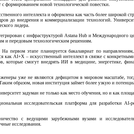
т с формированием новой технологической повестки.
сственного интеллекта и оформлена как часть более широкой ст
дров до внедрения и коммерциализации технологий. Университ
еского лидера.
тегрирован с инфраструктурой Astana Hub и Международного цен
ам и передовым технологическим решениям.
. На первом этапе планируется бакалавриат по направлениям
как AI+X – искусственный интеллект в связке с конкретными о
тов, которые смогут внедрять ИИ в медицине, энергетике, фи
инженеры уже не являются дефицитом в мировом масштабе, тог
 Таким образом, новая институция займет более узкую и потенц
ерситет задуман не только как место обучения, но и как площад
иональная исследовательская платформа для разработки AI-
дничество с ведущими зарубежными вузами и исследовател
чные исследования.