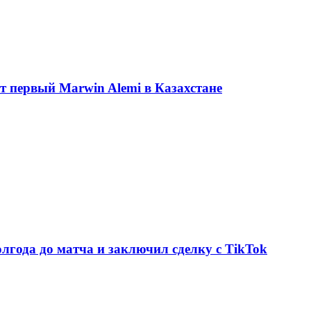
ет первый Marwin Alemi в Казахстане
олгода до матча и заключил сделку с TikTok