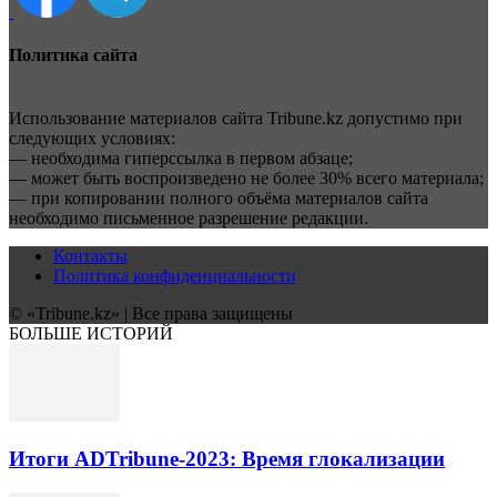
Политика сайта
Использование материалов сайта Tribune.kz допустимо при
следующих условиях:
— необходима гиперссылка в первом абзаце;
— может быть воспроизведено не более 30% всего материала;
— при копировании полного объёма материалов сайта
необходимо письменное разрешение редакции.
Контакты
Политика конфиденциальности
© «Tribune.kz» | Все права защищены
БОЛЬШЕ ИСТОРИЙ
Итоги ADTribune-2023: Время глокализации