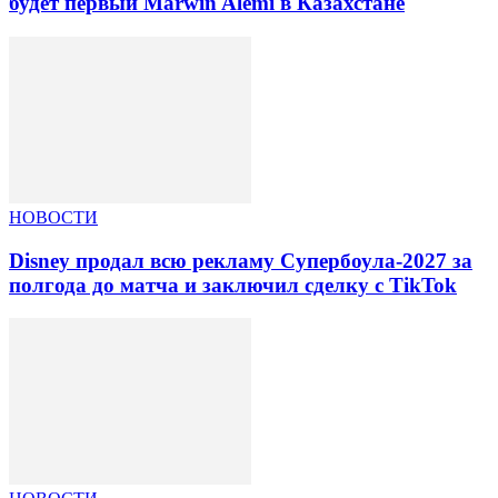
будет первый Marwin Alemi в Казахстане
НОВОСТИ
Disney продал всю рекламу Супербоула-2027 за
полгода до матча и заключил сделку с TikTok