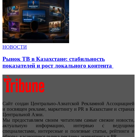
НОВОСТИ
Рынок ТВ в Казахстане: стабильность
показателей и рост локального контента
Сайт создан Центрально-Азиатской Рекламной Ассоциацией
и посвящен рекламе, маркетингу и PR в Казахстане и странах
Центральной Азии.
Мы предоставляем своим читателям самые свежие новости,
актуальную информацию, интервью с ведущими
специалистами, интересные и полезные статьи, рейтинги и
обзоры, касающиеся рынка рекламы, маркетинга и PR.