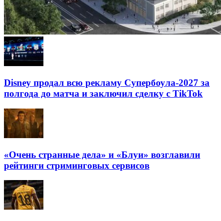
Disney продал всю рекламу Супербоула-2027 за
полгода до матча и заключил сделку с TikTok
«Очень странные дела» и «Блуи» возглавили
рейтинги стриминговых сервисов