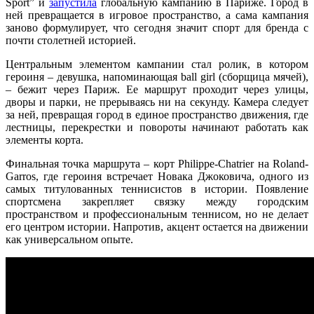
Sport” и
запустила
глобальную кампанию в Париже. Город в
ней превращается в игровое пространство, а сама кампания
заново формулирует, что сегодня значит спорт для бренда с
почти столетней историей.
Центральным элементом кампании стал ролик, в котором
героиня – девушка, напоминающая ball girl (сборщица мячей),
– бежит через Париж. Ее маршрут проходит через улицы,
дворы и парки, не прерываясь ни на секунду. Камера следует
за ней, превращая город в единое пространство движения, где
лестницы, перекрестки и повороты начинают работать как
элементы корта.
Финальная точка маршрута – корт Philippe-Chatrier на Roland-
Garros, где героиня встречает Новака Джоковича, одного из
самых титулованных теннисистов в истории. Появление
спортсмена закрепляет связку между городским
пространством и профессиональным теннисом, но не делает
его центром истории. Напротив, акцент остается на движении
как универсальном опыте.