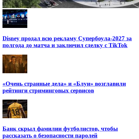
Disney продал всю рекламу Супербоула-2027 за
полгода до матча и заключил сделку с TikTok
«Очень странные дела» и «Блуи» возглавили
рейтинги стриминговых сервисов
Банк скрыл фамилии футболистов, чтобы
рассказать о безопасности паролей