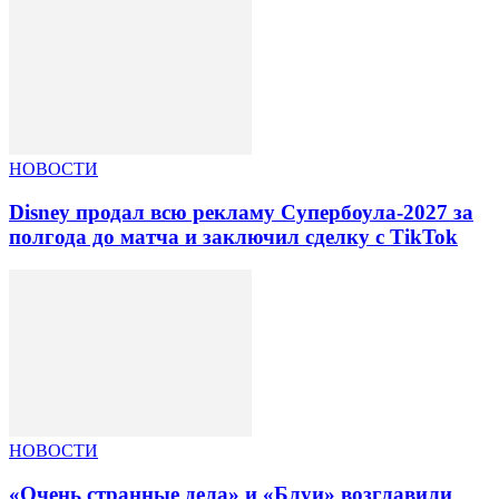
НОВОСТИ
Disney продал всю рекламу Супербоула-2027 за
полгода до матча и заключил сделку с TikTok
НОВОСТИ
«Очень странные дела» и «Блуи» возглавили