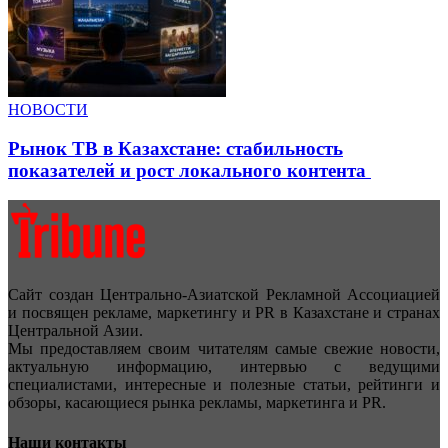
НОВОСТИ
Рынок ТВ в Казахстане: стабильность
показателей и рост локального контента
Сайт создан Центрально-Азиатской Рекламной Ассоциацией
и посвящен рекламе, маркетингу и PR в Казахстане и странах
Центральной Азии.
Мы предоставляем своим читателям самые свежие новости,
актуальную информацию, интервью с ведущими
специалистами, интересные и полезные статьи, рейтинги и
обзоры, касающиеся рынка рекламы, маркетинга и PR.
Наши контакты