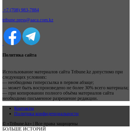
+7 (708) 983-7884
tribune.press@aaca.com.kz
Политика сайта
Использование материалов сайта Tribune.kz допустимо при
следующих условиях:
— необходима гиперссылка в первом абзаце;
— может быть воспроизведено не более 30% всего материала;
— при копировании полного объёма материалов сайта
необходимо письменное разрешение редакции.
Контакты
Политика конфиденциальности
© «Tribune.kz» | Все права защищены
БОЛЬШЕ ИСТОРИЙ