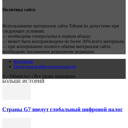
Политика сайта
Использование материалов сайта Tribune.kz допустимо при
следующих условиях:
— необходима гиперссылка в первом абзаце;
— может быть воспроизведено не более 30% всего материала;
— при копировании полного объёма материалов сайта
необходимо письменное разрешение редакции.
Контакты
Политика конфиденциальности
© «Tribune.kz» | Все права защищены
БОЛЬШЕ ИСТОРИЙ
Страны G7 введут глобальный цифровой налог