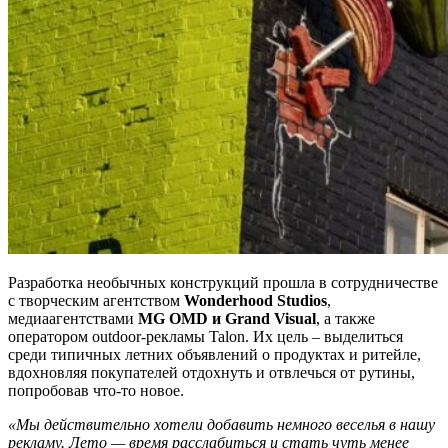
Разработка необычных конструкций прошла в сотрудничестве
с творческим агентством
Wonderhood Studios
,
медиаагентствами
MG OMD и
Grand Visua
l
, а также
оператором outdoor-рекламы Talon. Их цель
–
выделиться
среди типичных летних объявлений о продуктах и ритейле,
вдохновляя покупателей отдохнуть и отвлечься от рутины,
попробовав что-то новое.
«Мы действительно хотели добавить немного веселья в нашу
рекламу. Лето — время расслабиться и стать чуть менее