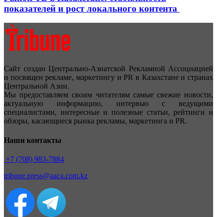
показателей и рост локального контента
Сайт создан Центрально-Азиатской Рекламной Ассоциацией
и посвящен рекламе, маркетингу и PR в Казахстане и странах
Центральной Азии.
Мы предоставляем своим читателям самые свежие новости,
актуальную информацию, интервью с ведущими
специалистами, интересные и полезные статьи, рейтинги и
обзоры, касающиеся рынка рекламы, маркетинга и PR.
Наши контакты
+7 (708) 983-7884
tribune.press@aaca.com.kz