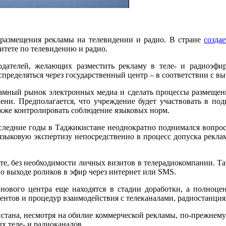
 размещения рекламы на телевидении и радио. В стране
создае
итете по телевидению и радио.
одателей, желающих разместить рекламу в теле- и радиоэфи
пределяться через государственный центр – в соответствии с в
ламный рынок электронных медиа и сделать процессы размещен
ени. Предполагается, что учреждение будет участвовать в под
акже контролировать соблюдение языковых норм.
следние годы в Таджикистане неоднократно поднимался вопрос
ь языковую экспертизу непосредственно в процесс допуска рекл
те, без необходимости личных визитов в телерадиокомпании. Т
о выходе роликов в эфир через интернет или SMS.
ового центра еще находятся в стадии доработки, а полноценн
ментов и процедур взаимодействия с телеканалами, радиостанц
тана, несмотря на обилие коммерческой рекламы, по-прежнему 
х теле- и радиоканалов.