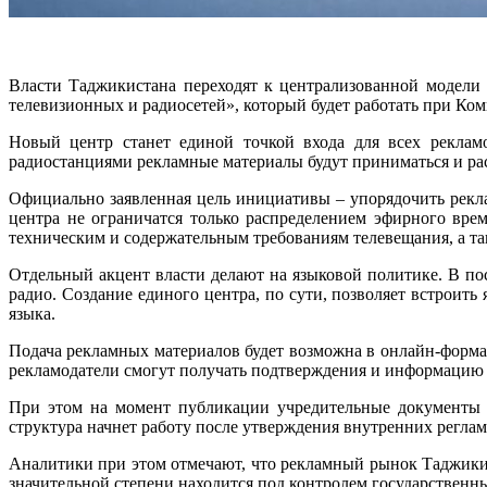
Власти Таджикистана переходят к централизованной модели
телевизионных и радиосетей», который будет работать при Ком
Новый центр станет единой точкой входа для всех реклам
радиостанциями рекламные материалы будут приниматься и рас
Официально заявленная цель инициативы – упорядочить рек
центра не ограничатся только распределением эфирного врем
техническим и содержательным требованиям телевещания, а т
Отдельный акцент власти делают на языковой политике. В по
радио. Создание единого центра, по сути, позволяет встроит
языка.
Подача рекламных материалов будет возможна в онлайн-форма
рекламодатели смогут получать подтверждения и информацию 
При этом на момент публикации учредительные документы н
структура начнет работу после утверждения внутренних регла
Аналитики при этом отмечают, что рекламный рынок Таджикис
значительной степени находится под контролем государственны