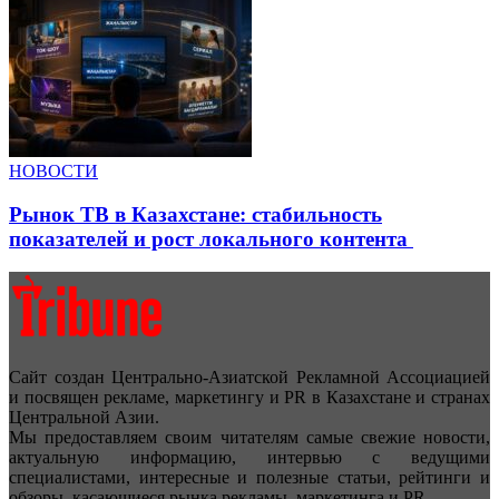
НОВОСТИ
Рынок ТВ в Казахстане: стабильность
показателей и рост локального контента
Сайт создан Центрально-Азиатской Рекламной Ассоциацией
и посвящен рекламе, маркетингу и PR в Казахстане и странах
Центральной Азии.
Мы предоставляем своим читателям самые свежие новости,
актуальную информацию, интервью с ведущими
специалистами, интересные и полезные статьи, рейтинги и
обзоры, касающиеся рынка рекламы, маркетинга и PR.