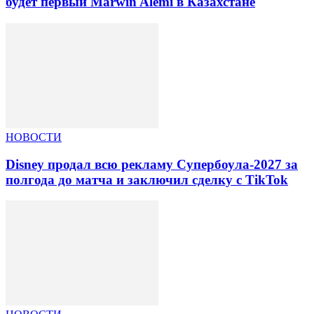
будет первый Marwin Alemi в Казахстане
НОВОСТИ
Disney продал всю рекламу Супербоула-2027 за
полгода до матча и заключил сделку с TikTok