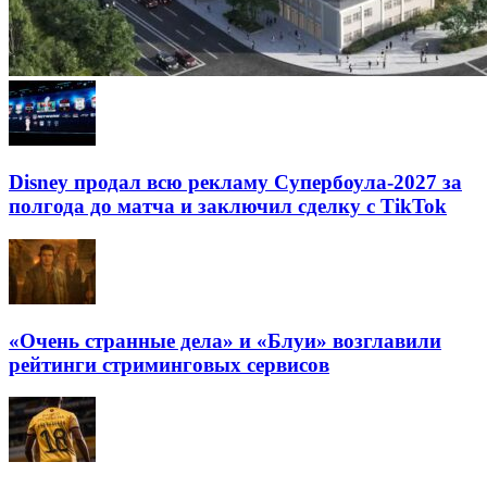
Disney продал всю рекламу Супербоула-2027 за
полгода до матча и заключил сделку с TikTok
«Очень странные дела» и «Блуи» возглавили
рейтинги стриминговых сервисов