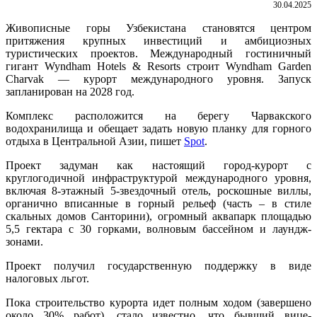
30.04.2025
Живописные горы Узбекистана становятся центром
притяжения крупных инвестиций и амбициозных
туристических проектов. Международный гостиничный
гигант Wyndham Hotels & Resorts строит
Wyndham Garden
Charvak — курорт международного уровня. Запуск
запланирован на 2028 год.
Комплекс расположится на берегу Чарвакского
водохранилища и обещает задать новую планку для горного
отдыха в Центральной Азии, пишет
Spot
.
Проект задуман как настоящий город-курорт с
круглогодичной инфраструктурой международного уровня,
включая 8-этажный 5-звездочный отель, роскошные виллы,
органично вписанные в горный рельеф (часть – в стиле
скальных домов Санторини), огромный аквапарк площадью
5,5 гектара с 30 горками, волновым бассейном и лаундж-
зонами.
Проект получил государственную поддержку в виде
налоговых льгот.
Пока
строительство курорта идет полным ходом (завершено
около 30% работ), с
тало известно, что бывший вице-