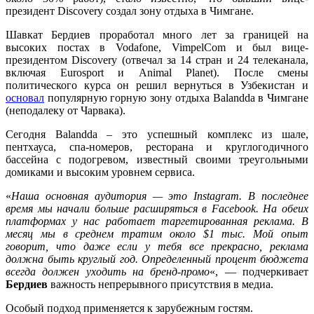
президент Discovery создал зону отдыха в Чимгане.
Шавкат Бердиев проработал много лет за границей на
высоких постах в Vodafone, VimpelCom и был вице-
президентом Discovery (отвечал за 14 стран и 24 телеканала,
включая Eurosport и Animal Planet). После смены
политического курса он решил вернуться в Узбекистан и
основал
популярную горную зону отдыха Balandda в Чимгане
(неподалеку от Чарвака).
Сегодня Balandda – это успешный комплекс из шале,
пентхауса, спа-номеров, ресторана и круглогодичного
бассейна с подогревом, известный своими треугольными
домиками и высоким уровнем сервиса.
«
Наша основная аудитория — это Instagram. В последнее
время мы начали больше расширяться в Facebook. На обеих
платформах у нас работает таргетированная реклама. В
месяц мы в среднем тратим около $1 тыс. Мой опыт
говорит, что даже если у тебя все прекрасно, реклама
должна быть круглый год. Определенный процент бюджета
всегда должен уходить на бренд-промо
«, — подчеркивает
Бердиев
важность непрерывного присутствия в медиа.
Особый подход применяется к зарубежным гостям.