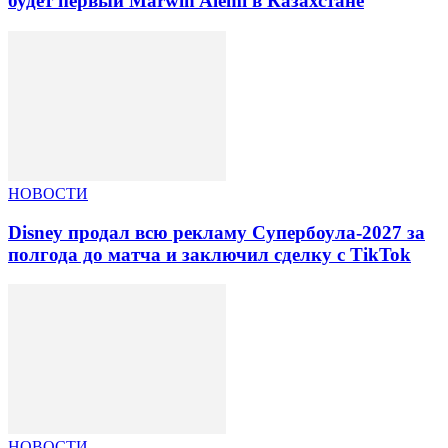
будет первый Marwin Alemi в Казахстане
НОВОСТИ
Disney продал всю рекламу Супербоула-2027 за
полгода до матча и заключил сделку с TikTok
НОВОСТИ