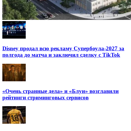
Disney продал всю рекламу Супербоула-2027 за
полгода до матча и заключил сделку с TikTok
«Очень странные дела» и «Блуи» возглавили
рейтинги стриминговых сервисов