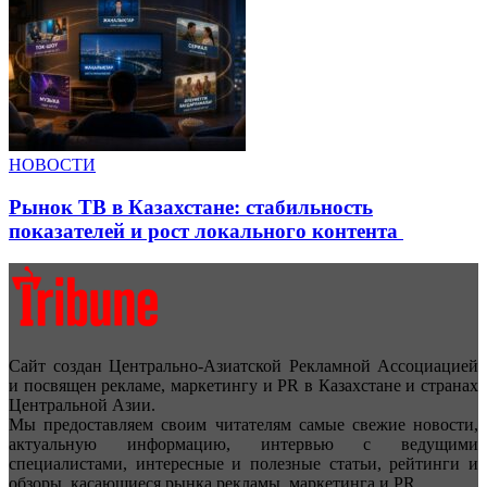
НОВОСТИ
Рынок ТВ в Казахстане: стабильность
показателей и рост локального контента
Сайт создан Центрально-Азиатской Рекламной Ассоциацией
и посвящен рекламе, маркетингу и PR в Казахстане и странах
Центральной Азии.
Мы предоставляем своим читателям самые свежие новости,
актуальную информацию, интервью с ведущими
специалистами, интересные и полезные статьи, рейтинги и
обзоры, касающиеся рынка рекламы, маркетинга и PR.