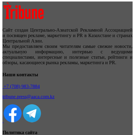
Сайт создан Центрально-Азиатской Рекламной Ассоциацией
и посвящен рекламе, маркетингу и PR в Казахстане и странах
Центральной Азии.
Мы предоставляем своим читателям самые свежие новости,
актуальную информацию, интервью с ведущими
специалистами, интересные и полезные статьи, рейтинги и
обзоры, касающиеся рынка рекламы, маркетинга и PR.
Наши контакты
+7 (708) 983-7884
tribune.press@aaca.com.kz
Политика сайта