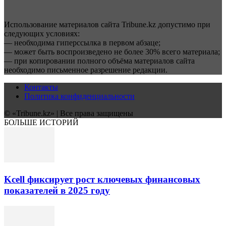
Использование материалов сайта Tribune.kz допустимо при
следующих условиях:
— необходима гиперссылка в первом абзаце;
— может быть воспроизведено не более 30% всего материала;
— при копировании полного объёма материалов сайта
необходимо письменное разрешение редакции.
Контакты
Политика конфиденциальности
© «Tribune.kz» | Все права защищены
БОЛЬШЕ ИСТОРИЙ
Kcell фиксирует рост ключевых финансовых
показателей в 2025 году