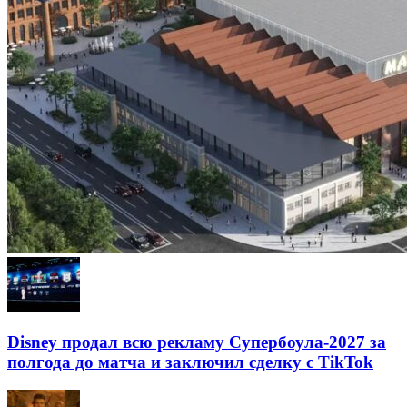
Disney продал всю рекламу Супербоула-2027 за
полгода до матча и заключил сделку с TikTok