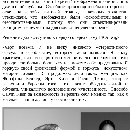
исполнительницы Талии Барнетт) изображена в одной лишь
джинсовой рубашке. Судебное производство было открыто в
ответ на жалобы жителей страны, в которых заявители
утверждали, что
изображения были «оскорбительными и
безответственными, потому что они объективировали
женщин» и «неуместны для показа нецелевой среде».
Решение суда возмутило в первую очередь саму FKA twigs.
«Черт возьми, я не вижу никакого «стереотипного
сексуального объекта», которым меня назвали. Я вижу
красивую, сильную, цветную женщину, чье невероятное тело
преодолело больше боли, чем вы можете себе представить. Я
горжусь своей физической формой и горжусь искусством,
которое создаю. Я продолжаю дело таких женщин, как
Жозефина Бейкер, Эрта Китт и Грейс Джонс, которые
разрушили барьеры того, что значит обладать силой и
обуздать уникальную воплощенную чувственность. Спасибо
Calvin Klein за возможность выразить себя именно так, как я
хотела». – написала она у себя в соцсетях.