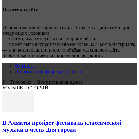
Политика сайта
Использование материалов сайта Tribune.kz допустимо при
следующих условиях:
— необходима гиперссылка в первом абзаце;
— может быть воспроизведено не более 30% всего материала;
— при копировании полного объёма материалов сайта
необходимо письменное разрешение редакции.
Контакты
Политика конфиденциальности
© «Tribune.kz» | Все права защищены
БОЛЬШЕ ИСТОРИЙ
В Алматы пройдет фестиваль классической
музыки в честь Дня города