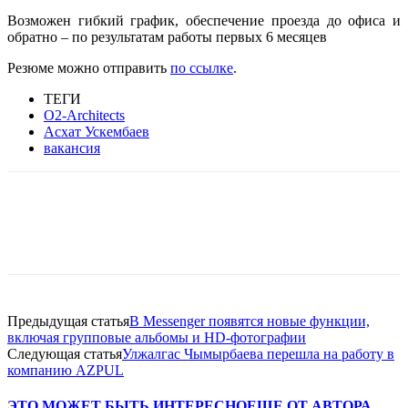
Возможен гибкий график, обеспечение проезда до офиса и
обратно – по результатам работы первых 6 месяцев
Резюме можно отправить
по ссылке
.
ТЕГИ
O2-Architects
Асхат Ускембаев
вакансия
Facebook
WhatsApp
Telegram
Предыдущая статья
В Messenger появятся новые функции,
включая групповые альбомы и HD-фотографии
Следующая статья
Улжалгас Чымырбаева перешла на работу в
компанию AZPUL
ЭТО МОЖЕТ БЫТЬ ИНТЕРЕСНО
ЕЩЕ ОТ АВТОРА