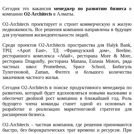
Сегодня это вакансия
менеджер по развитию бизнеса
в
компании
O2-Architects
в Алматы.
O2-Architects проектирует и строит коммерческую и жилую
недвижимость. Все решения компании направлены в будущее
для улучшения жизнедеятельности людей.
Среди проектов O2-Architects пространства для Halyk Bank,
ТРЦ «Aport East», ТД «Французский дом», Beeline,
ресторанного комплекса «Абай», ресторана More & More,
ресторана Dragonfly, ресторана Manana, Eurasia Motors, ряда
частных школ Prometheus, Space School, Бибигуль
Тулегеновой, Zaman, Физтех и большого количества
заказчиков частного жилья.
Сегодня O2-Architects в поиске продуктивного менеджера по
развитию, который будет вдохновляться новыми вызовами и
обеспечит двойной рост компании в ближайший год. Роль
будущего члена команды станет одной из основных в
разработке и реализации маркетинговой стратегии для
расширения бизнеса.
O2-Architects – частная компания, где решения принимаются
быстро, без бюрократических трат времени и ресурсов. При