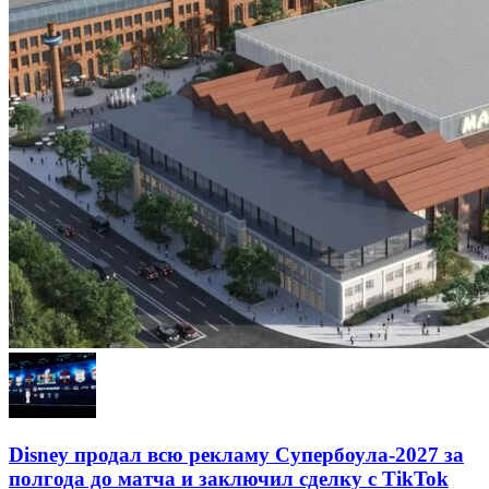
Disney продал всю рекламу Супербоула-2027 за
полгода до матча и заключил сделку с TikTok