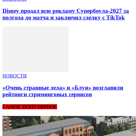
Disney продал всю рекламу Супербоула-2027 за
полгода до матча и заключил сделку с TikTok
НОВОСТИ
«Очень странные дела» и «Блуи» возглавили
рейтинги стриминговых сервисов
САМОЕ ПОПУЛЯРНОЕ