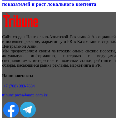
показателей и рост локального контента
Сайт создан Центрально-Азиатской Рекламной Ассоциацией
и посвящен рекламе, маркетингу и PR в Казахстане и странах
Центральной Азии.
Мы предоставляем своим читателям самые свежие новости,
актуальную информацию, интервью с ведущими
специалистами, интересные и полезные статьи, рейтинги и
обзоры, касающиеся рынка рекламы, маркетинга и PR.
Наши контакты
+7 (708) 983-7884
tribune.press@aaca.com.kz