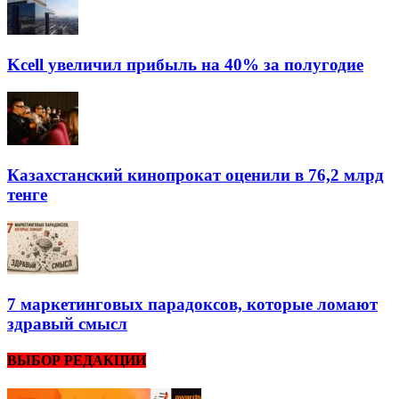
Kcell увеличил прибыль на 40% за полугодие
Казахстанский кинопрокат оценили в 76,2 млрд
тенге
7 маркетинговых парадоксов, которые ломают
здравый смысл
ВЫБОР РЕДАКЦИИ