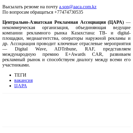
Высылать резюме на почту
a.son@aaca.com.kz
По вопросам обращаться +77474730535
Центрально-Азиатская Рекламная Ассоциация
(ЦАРА)
—
некоммерческая организация, объединяющая ведущие
компании рекламного рынка Казахстана: ТВ- и digital-
площадки, медиаагентства, операторы наружной рекламы и
др. Ассоциация проводит ключевые отраслевые мероприятия
— Digital Wave, ADTribune, RAF, представляем
международную премию E+Awards CAR, развиваем
рекламный рынок и способствуем диалогу между всеми его
участниками.
ТЕГИ
вакансия
ЦАРА
Facebook
WhatsApp
Telegram