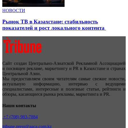
НОВОСТИ
Рынок ТВ в Казахстане: стабильность
показателей и рост локального контента
Сайт создан Центрально-Азиатской Рекламной Ассоциацией
и посвящен рекламе, маркетингу и PR в Казахстане и странах
Центральной Азии.
Мы предоставляем своим читателям самые свежие новости,
актуальную информацию, интервью с ведущими
специалистами, интересные и полезные статьи, рейтинги и
обзоры, касающиеся рынка рекламы, маркетинга и PR.
Наши контакты
+7 (708) 983-7884
tribune.press@aaca.com.kz