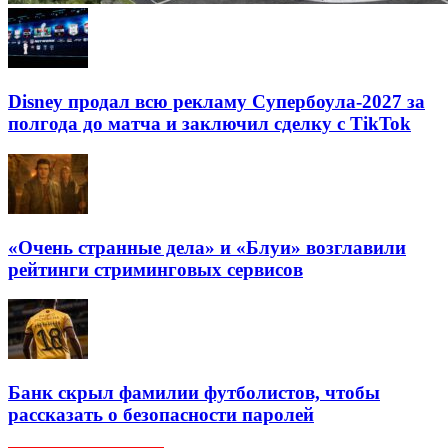
Disney продал всю рекламу Супербоула-2027 за
полгода до матча и заключил сделку с TikTok
«Очень странные дела» и «Блуи» возглавили
рейтинги стриминговых сервисов
Банк скрыл фамилии футболистов, чтобы
рассказать о безопасности паролей