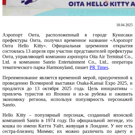
18.04.2025
Аэропорт Оита, расположенный в городе Кунисаки
префектуры Оита, получил временное название «Аэропорт
Оита Hello Kitty». Официальная церемония открытия
состоялась 13 апреля при участии представителей префектуры
Оита, управляющей компании аэропорта Oita Air Terminal Co.,
Ltd. и компании Sanrio Entertainment Co., Ltd., оператора
тематического парка Harmonyland, пишет
PR Times
.
Переименование является временной мерой, приуроченной к
проведению Всемирной выставки Osaka-Kansai Expo 2025, и
продлится до 13 октября 2025 года. Цель инициативы –
привлечь туристов из Японии и из-за рубежа и оживить
экономику региона, используя популярность персонажей
Sanrio.
Hello Kitty – популярный персонаж, созданный японской
компанией Sanrio в 1974 году. По официальной легенде, это
кошка по имени Китти Уайт, живущая в Лондоне. У нее есть
сестра-близнец Мимми; их можно различить по цвету и