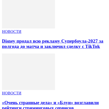
НОВОСТИ
Disney продал всю рекламу Супербоула-2027 за
полгода до матча и заключил сделку с TikTok
НОВОСТИ
«Очень странные дела» и «Блуи» возглавили
рейтинги стриминговых сервисов