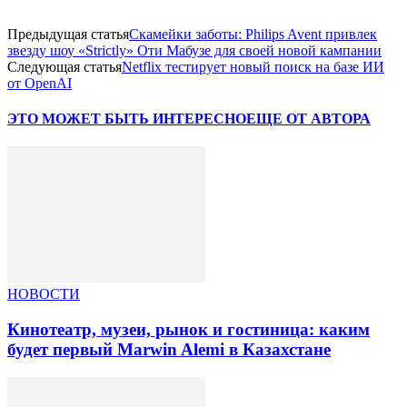
Предыдущая статья
Скамейки заботы: Philips Avent привлек
звезду шоу «Strictly» Оти Мабузе для своей новой кампании
Следующая статья
Netflix тестирует новый поиск на базе ИИ
от OpenAI
ЭТО МОЖЕТ БЫТЬ ИНТЕРЕСНО
ЕЩЕ ОТ АВТОРА
НОВОСТИ
Кинотеатр, музеи, рынок и гостиница: каким
будет первый Marwin Alemi в Казахстане