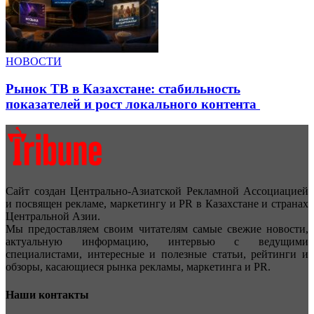
НОВОСТИ
Рынок ТВ в Казахстане: стабильность
показателей и рост локального контента
Сайт создан Центрально-Азиатской Рекламной Ассоциацией
и посвящен рекламе, маркетингу и PR в Казахстане и странах
Центральной Азии.
Мы предоставляем своим читателям самые свежие новости,
актуальную информацию, интервью с ведущими
специалистами, интересные и полезные статьи, рейтинги и
обзоры, касающиеся рынка рекламы, маркетинга и PR.
Наши контакты