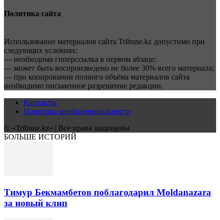
Политика сайта
Использование материалов сайта Tribune.kz допустимо при
следующих условиях:
— необходима гиперссылка в первом абзаце;
— может быть воспроизведено не более 30% всего материала;
— при копировании полного объёма материалов сайта
необходимо письменное разрешение редакции.
Контакты
Политика конфиденциальности
© «Tribune.kz» | Все права защищены
БОЛЬШЕ ИСТОРИЙ
Тимур Бекмамбетов поблагодарил Moldanazarа
за новый клип