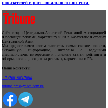
показателей и рост локального контента
Сайт создан Центрально-Азиатской Рекламной Ассоциацией
и посвящен рекламе, маркетингу и PR в Казахстане и странах
Центральной Азии.
Мы предоставляем своим читателям самые свежие новости,
актуальную информацию, интервью с ведущими
специалистами, интересные и полезные статьи, рейтинги и
обзоры, касающиеся рынка рекламы, маркетинга и PR.
Наши контакты
+7 (708) 983-7884
tribune.press@aaca.com.kz