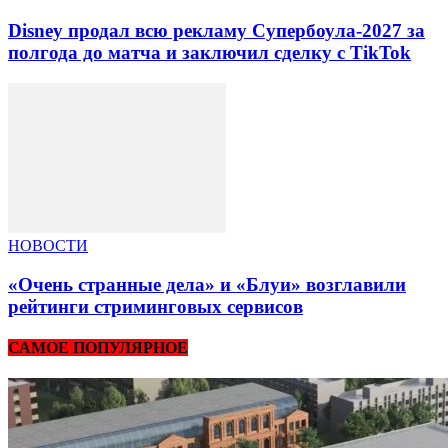
Disney продал всю рекламу Супербоула-2027 за
полгода до матча и заключил сделку с TikTok
НОВОСТИ
«Очень странные дела» и «Блуи» возглавили
рейтинги стриминговых сервисов
САМОЕ ПОПУЛЯРНОЕ