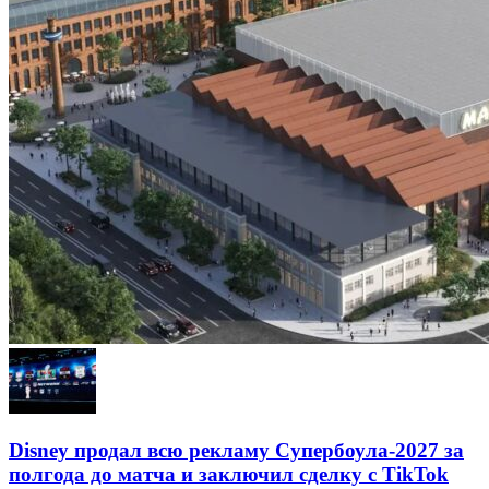
Disney продал всю рекламу Супербоула-2027 за
полгода до матча и заключил сделку с TikTok