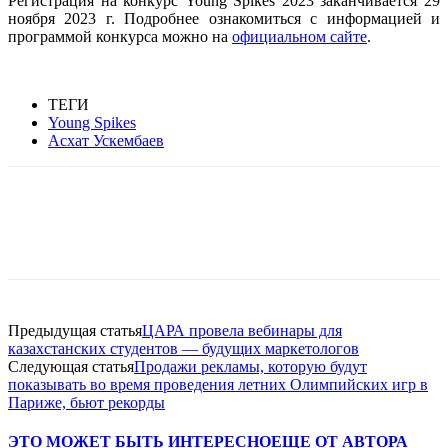
Регистрация на конкурс Young Spikes 2023 заканчивается 29
ноября 2023 г.
Подробнее ознакомиться с информацией и
программой конкурса можно на
официальном сайте
.
ТЕГИ
Young Spikes
Асхат Ускембаев
Facebook
WhatsApp
Telegram
Предыдущая статья
ЦАРА провела вебинары для
казахстанских студентов — будущих маркетологов
Следующая статья
Продажи рекламы, которую будут
показывать во время проведения летних Олимпийских игр в
Париже, бьют рекорды
ЭТО МОЖЕТ БЫТЬ ИНТЕРЕСНО
ЕЩЕ ОТ АВТОРА