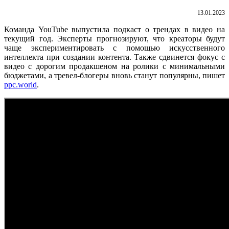
13.01.2023
Команда YouTube выпустила подкаст о трендах в видео на
текущий год. Эксперты прогнозируют, что креаторы будут
чаще экспериментировать с помощью искусственного
интеллекта при создании контента. Также сдвинется фокус с
видео с дорогим продакшеном на ролики с минимальными
бюджетами, а тревел-блогеры вновь станут популярны, пишет
ppc.world
.