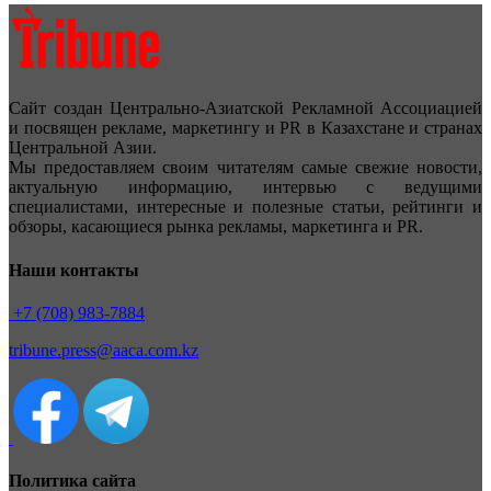
Сайт создан Центрально-Азиатской Рекламной Ассоциацией
и посвящен рекламе, маркетингу и PR в Казахстане и странах
Центральной Азии.
Мы предоставляем своим читателям самые свежие новости,
актуальную информацию, интервью с ведущими
специалистами, интересные и полезные статьи, рейтинги и
обзоры, касающиеся рынка рекламы, маркетинга и PR.
Наши контакты
+7 (708) 983-7884
tribune.press@aaca.com.kz
Политика сайта