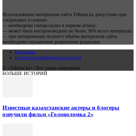
Использование материалов сайта Tribune.kz допустимо при
следующих условиях:
— необходима гиперссылка в первом абзаце;
— может быть воспроизведено не более 30% всего материала;
— при копировании полного объёма материалов сайта
необходимо письменное разрешение редакции.
Контакты
Политика конфиденциальности
© «Tribune.kz» | Все права защищены
БОЛЬШЕ ИСТОРИЙ
Известные казахстанские актеры и блогеры
озвучили фильм «Головоломка 2»