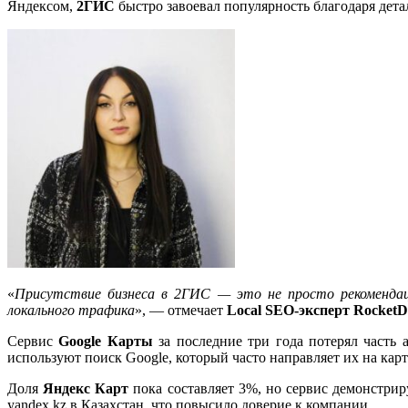
Яндексом,
2ГИС
быстро завоевал популярность благодаря дет
«
Присутствие бизнеса в 2ГИС — это не просто рекомендац
локального трафика
», — отмечает
Local SEO-эксперт Rocket
Сервис
Google Карты
за последние три года потерял часть 
используют поиск Google, который часто направляет их на кар
Доля
Яндекс Карт
пока составляет 3%, но сервис демонстрир
yandex.kz в Казахстан, что повысило доверие к компании.