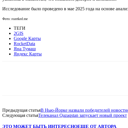
Исследование было проведено в мае 2025 года на основе анали
Фото: rozetked.me
ТЕГИ
2GIS
Google Карты
RocketData
Яна Тумаш
Яндекс Карты
Facebook
WhatsApp
Telegram
Предыдущая статья
В Нью-Йорке назвали победителей новост
Следующая статья
Телеканал Qazaqstan запускает новый проект
ЭТО МОЖЕТ БЫТЬ ИНТЕРЕСНО
ЕЩЕ ОТ АВТОРА