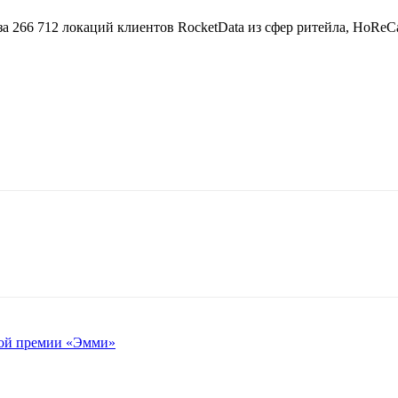
за 266 712 локаций клиентов RocketData из сфер ритейла, HoRe
ной премии «Эмми»