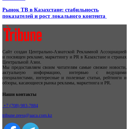
Рынок ТВ в Казахстане: стабильность
показателей и рост локального контента
Сайт создан Центрально-Азиатской Рекламной Ассоциацией
и посвящен рекламе, маркетингу и PR в Казахстане и странах
Центральной Азии.
Мы предоставляем своим читателям самые свежие новости,
актуальную информацию, интервью с ведущими
специалистами, интересные и полезные статьи, рейтинги и
обзоры, касающиеся рынка рекламы, маркетинга и PR.
Наши контакты
+7 (708) 983-7884
tribune.press@aaca.com.kz