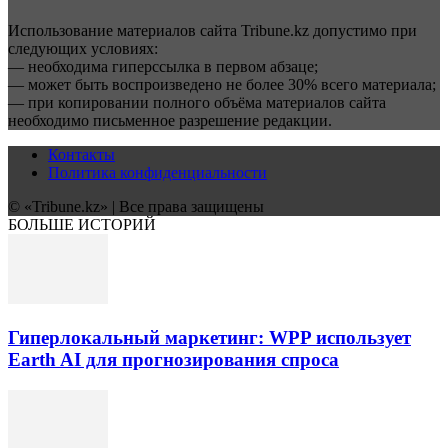
Использование материалов сайта Tribune.kz допустимо при
следующих условиях:
— необходима гиперссылка в первом абзаце;
— может быть воспроизведено не более 30% всего материала;
— при копировании полного объёма материалов сайта
необходимо письменное разрешение редакции.
Контакты
Политика конфиденциальности
© «Tribune.kz» | Все права защищены
БОЛЬШЕ ИСТОРИЙ
Гиперлокальный маркетинг: WPP использует
Earth AI для прогнозирования спроса