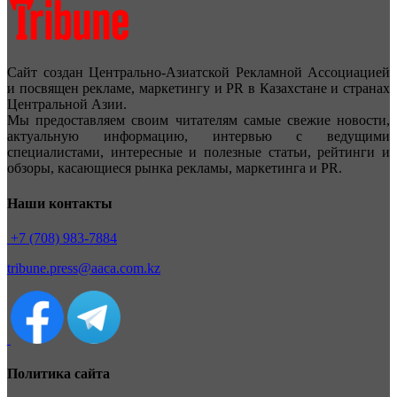
Сайт создан Центрально-Азиатской Рекламной Ассоциацией
и посвящен рекламе, маркетингу и PR в Казахстане и странах
Центральной Азии.
Мы предоставляем своим читателям самые свежие новости,
актуальную информацию, интервью с ведущими
специалистами, интересные и полезные статьи, рейтинги и
обзоры, касающиеся рынка рекламы, маркетинга и PR.
Наши контакты
+7 (708) 983-7884
tribune.press@aaca.com.kz
Политика сайта