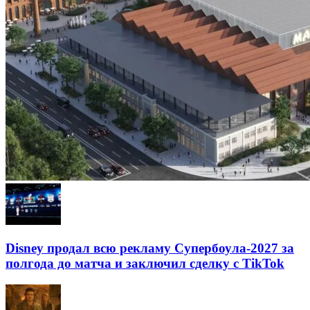
Disney продал всю рекламу Супербоула-2027 за
полгода до матча и заключил сделку с TikTok