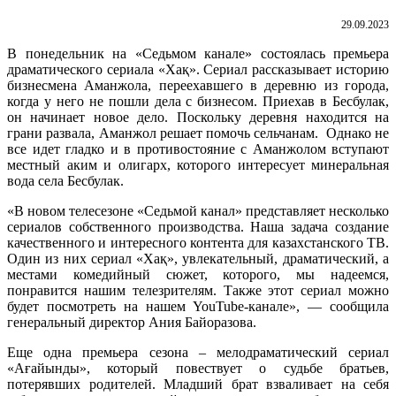
29.09.2023
В понедельник на «Седьмом канале» состоялась премьера
драматического сериала «Хақ». Сериал рассказывает историю
бизнесмена Аманжола, переехавшего в деревню из города,
когда у него не пошли дела с бизнесом. Приехав в Бесбулак,
он начинает новое дело. Поскольку деревня находится на
грани развала, Аманжол решает помочь сельчанам. Однако не
все идет гладко и в противостояние с Аманжолом вступают
местный аким и олигарх, которого интересует минеральная
вода села Бесбулак.
«В новом телесезоне «Седьмой канал» представляет несколько
сериалов собственного производства. Наша задача создание
качественного и интересного контента для казахстанского ТВ.
Один из них сериал «Хақ», увлекательный, драматический, а
местами комедийный сюжет, которого, мы надеемся,
понравится нашим телезрителям. Также этот сериал можно
будет посмотреть на нашем YouTube-канале», — сообщила
генеральный директор Ания Байоразова.
Еще одна премьера сезона – мелодраматический сериал
«Ағайынды», который повествует о судьбе братьев,
потерявших родителей. Младший брат взваливает на себя