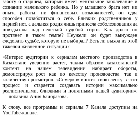
заботу о старшем, который имеет ментальное заболевание и
сознание маленького ребенка. Но у младшего брата нет ни
опыта работы, ни финансовых возможностей, он едва
способен позаботиться о себе. Близких родственников у
парней нет, а дальняя родня лишь принесла соболезнования да
повздыхала над нелегкой судьбой сирот. Как долго он
протянет в таком темпе? Неужели он будет вынужден
следовать судьбе, которую не выбирал? Есть ли выход из этой
тяжелой жизненной ситуации?
«Интерес аудитории к сериалам местного производства в
Казахстане уверенно растет, таким образом казахстанский
контент на нашем телевидении набирает обороты,
демонстрируя рост как по качеству производства, так и
количеству просмотров. «Семерка» вносит свою лепту в этот
процесс и старается создавать истории максимально
реалистичными, близкими и понятными нашей аудитории»,
— добавила Ания Байоразова.
К слову, все программы и сериалы 7 Канала доступны на
YouTube-канале.