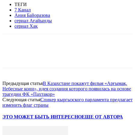
ТЕГИ
7 Канал
Ания Байоразова
сериал Ағайынды
сериал Хақ
Facebook
WhatsApp
Telegram
Предыдущая статья
В Казахстане покажут фильм «Арғымақ.
Небесные кони», идея создания которого появилась на основе
трагедии ФК «Пахтакор»
Следующая статья
Спикер кыргызского парламента предлагает
изменить флаг страны
ЭТО МОЖЕТ БЫТЬ ИНТЕРЕСНО
ЕЩЕ ОТ АВТОРА