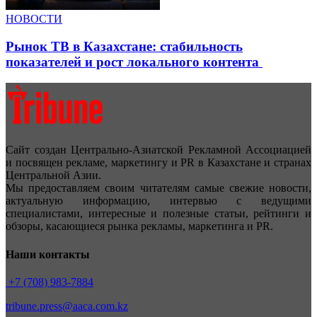
НОВОСТИ
Рынок ТВ в Казахстане: стабильность
показателей и рост локального контента
Сайт создан Центрально-Азиатской Рекламной Ассоциацией
и посвящен рекламе, маркетингу и PR в Казахстане и странах
Центральной Азии.
Мы предоставляем своим читателям самые свежие новости,
актуальную информацию, интервью с ведущими
специалистами, интересные и полезные статьи, рейтинги и
обзоры, касающиеся рынка рекламы, маркетинга и PR.
Наши контакты
+7 (708) 983-7884
tribune.press@aaca.com.kz