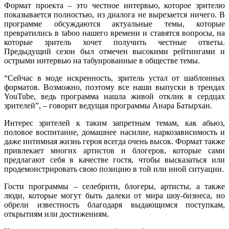
Формат проекта – это честное интервью, которое зрителю
показывается полностью, из диалога не вырезается ничего. В
программе обсуждаются актуальные темы, которые
превратились в taboo нашего времени и ставятся вопросы, на
которые зритель хочет получить честные ответы.
Предыдущий сезон был отмечен высокими рейтингами и
острыми интервью на табуированные в обществе темы.
“Сейчас в моде искренность, зритель устал от шаблонных
форматов. Возможно, поэтому все наши выпуски в трендах
YouTube, ведь программа нашла живой отклик в сердцах
зрителей”, – говорит ведущая программы Анара Батырхан.
Интерес зрителей к таким запретным темам, как абьюз,
половое воспитание, домашнее насилие, наркозависимость и
даже интимная жизнь героя всегда очень высок. Формат также
привлекает многих артистов и блогеров, которые сами
предлагают себя в качестве гостя, чтобы высказаться или
продемонстрировать свою позицию в той или иной ситуации.
Гости программы – селебрити, блогеры, артисты, а также
люди, которые могут быть далеки от мира шоу-бизнеса, но
обрели известность благодаря выдающимся поступкам,
открытиям или достижениям.