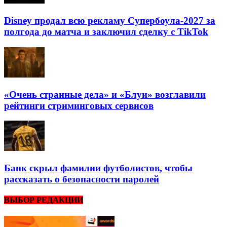
Disney продал всю рекламу Супербоула-2027 за
полгода до матча и заключил сделку с TikTok
«Очень странные дела» и «Блуи» возглавили
рейтинги стриминговых сервисов
Банк скрыл фамилии футболистов, чтобы
рассказать о безопасности паролей
ВЫБОР РЕДАКЦИИ