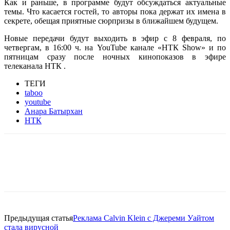
Как и раньше, в программе будут обсуждаться актуальные
темы. Что касается гостей, то авторы пока держат их имена в
секрете, обещая приятные сюрпризы в ближайшем будущем.
Новые передачи будут выходить в эфир с 8 февраля, по
четвергам, в 16:00 ч. на YouTube канале «НТК Show» и по
пятницам сразу после ночных кинопоказов в эфире
телеканала НТК .
ТЕГИ
taboo
youtube
Анара Батырхан
НТК
Facebook
WhatsApp
Telegram
Предыдущая статья
Реклама Calvin Klein с Джереми Уайтом
стала вирусной