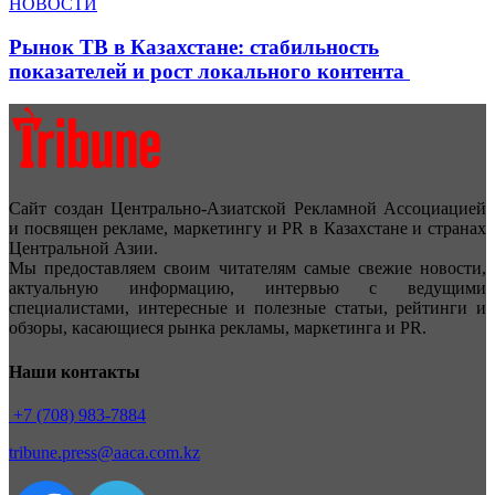
НОВОСТИ
Рынок ТВ в Казахстане: стабильность
показателей и рост локального контента
Сайт создан Центрально-Азиатской Рекламной Ассоциацией
и посвящен рекламе, маркетингу и PR в Казахстане и странах
Центральной Азии.
Мы предоставляем своим читателям самые свежие новости,
актуальную информацию, интервью с ведущими
специалистами, интересные и полезные статьи, рейтинги и
обзоры, касающиеся рынка рекламы, маркетинга и PR.
Наши контакты
+7 (708) 983-7884
tribune.press@aaca.com.kz