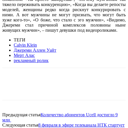
тяжело переживать конкуренцию», «Когда вы делаете репосты
моделей, женщины редко когда рискнут конкурировать с
ними. А вот мужчины не могут признать, что могут быть
хуже кого-то», «О боже, что стало с эго мужчин», «Видимо,
Джереми стал причиной комплексов половины ныне
живущих мужчин», – пишут девушки под видеороликами.
ТЕГИ
Calvin Klein
Джереми Аллен Уайт
Мерт Алас
рекламный ролик
Facebook
WhatsApp
Telegram
Предыдущая статья
Количество абонентов Ucell достигло 9
млн
Следующая статья
8 февраля в эфире телеканала НТК стартует