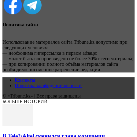
Политика сайта
Использование материалов сайта Tribune.kz допустимо при
следующих условиях:
— необходима гиперссылка в первом абзаце;
— может быть воспроизведено не более 30% всего материала;
— при копировании полного объёма материалов сайта
необходимо письменное разрешение редакции.
Контакты
Политика конфиденциальности
© «Tribune.kz» | Все права защищены
БОЛЬШЕ ИСТОРИЙ
В Tele2/Altel сменился глава компании