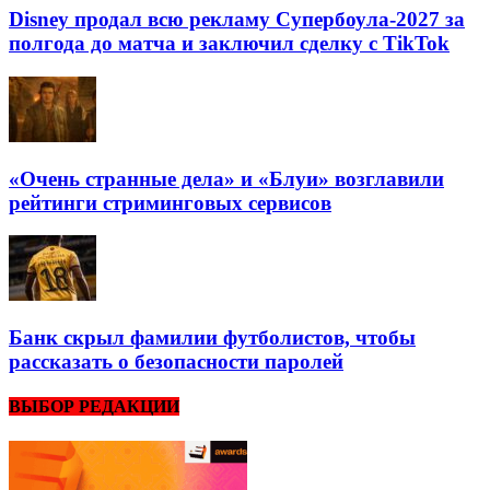
Disney продал всю рекламу Супербоула-2027 за
полгода до матча и заключил сделку с TikTok
«Очень странные дела» и «Блуи» возглавили
рейтинги стриминговых сервисов
Банк скрыл фамилии футболистов, чтобы
рассказать о безопасности паролей
ВЫБОР РЕДАКЦИИ