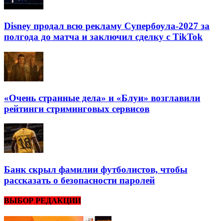
Disney продал всю рекламу Супербоула-2027 за
полгода до матча и заключил сделку с TikTok
«Очень странные дела» и «Блуи» возглавили
рейтинги стриминговых сервисов
Банк скрыл фамилии футболистов, чтобы
рассказать о безопасности паролей
ВЫБОР РЕДАКЦИИ