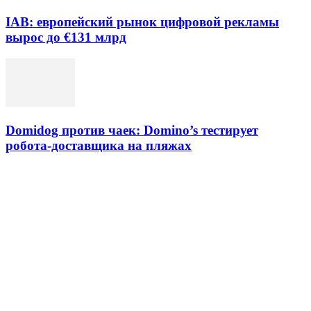
IAB: европейский рынок цифровой рекламы
вырос до €131 млрд
Domidog против чаек: Domino’s тестирует
робота-доставщика на пляжах