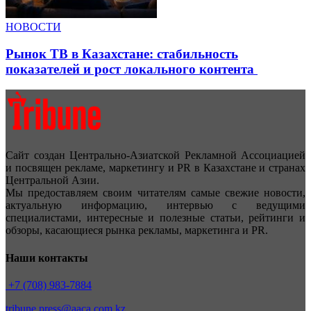
НОВОСТИ
Рынок ТВ в Казахстане: стабильность
показателей и рост локального контента
Сайт создан Центрально-Азиатской Рекламной Ассоциацией
и посвящен рекламе, маркетингу и PR в Казахстане и странах
Центральной Азии.
Мы предоставляем своим читателям самые свежие новости,
актуальную информацию, интервью с ведущими
специалистами, интересные и полезные статьи, рейтинги и
обзоры, касающиеся рынка рекламы, маркетинга и PR.
Наши контакты
+7 (708) 983-7884
tribune.press@aaca.com.kz