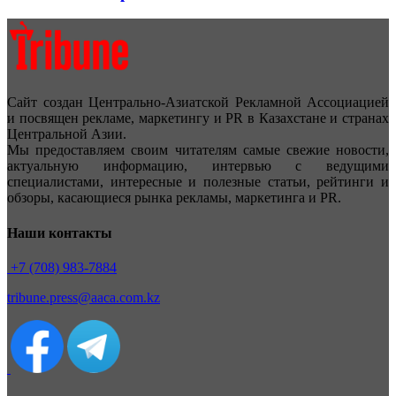
Сайт создан Центрально-Азиатской Рекламной Ассоциацией
и посвящен рекламе, маркетингу и PR в Казахстане и странах
Центральной Азии.
Мы предоставляем своим читателям самые свежие новости,
актуальную информацию, интервью с ведущими
специалистами, интересные и полезные статьи, рейтинги и
обзоры, касающиеся рынка рекламы, маркетинга и PR.
Наши контакты
+7 (708) 983-7884
tribune.press@aaca.com.kz