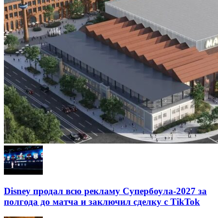
Disney продал всю рекламу Супербоула-2027 за
полгода до матча и заключил сделку с TikTok