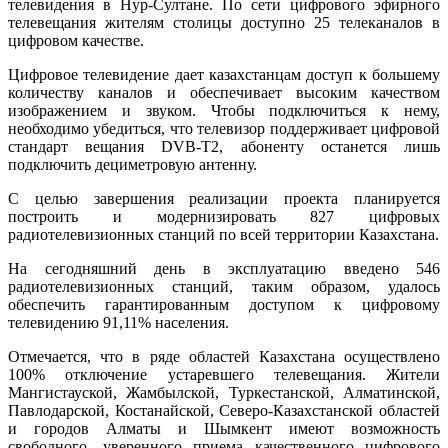
телевидения в Нур-Султане. По сети цифрового эфирного
телевещания жителям столицы доступно 25 телеканалов в
цифровом качестве.
Цифровое телевидение дает казахстанцам доступ к большему
количеству каналов и обеспечивает высоким качеством
изображением и звуком. Чтобы подключиться к нему,
необходимо убедиться, что телевизор поддерживает цифровой
стандарт вещания DVB-T2, абоненту останется лишь
подключить дециметровую антенну.
С целью завершения реализации проекта планируется
построить и модернизировать 827 цифровых
радиотелевизионных станций по всей территории Казахстана.
На сегодняшний день в эксплуатацию введено 546
радиотелевизионных станций, таким образом, удалось
обеспечить гарантированным доступом к цифровому
телевидению 91,11% населения.
Отмечается, что в ряде областей Казахстана осуществлено
100% отключение устаревшего телевещания. Жители
Мангистауской, Жамбылской, Туркестанской, Алматинской,
Павлодарской, Костанайской, Северо-Казахстанской областей
и городов Алматы и Шымкент имеют возможность
свободного, уверенного приема качественного цифрового