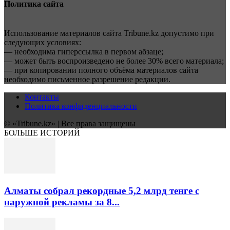
Политика сайта
Использование материалов сайта Tribune.kz допустимо при
следующих условиях:
— необходима гиперссылка в первом абзаце;
— может быть воспроизведено не более 30% всего материала;
— при копировании полного объёма материалов сайта
необходимо письменное разрешение редакции.
Контакты
Политика конфиденциальности
© «Tribune.kz» | Все права защищены
БОЛЬШЕ ИСТОРИЙ
Алматы собрал рекордные 5,2 млрд тенге с
наружной рекламы за 8...