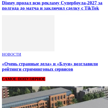
Disney продал всю рекламу Супербоула-2027 за
полгода до матча и заключил сделку с TikTok
НОВОСТИ
«Очень странные дела» и «Блуи» возглавили
рейтинги стриминговых сервисов
САМОЕ ПОПУЛЯРНОЕ