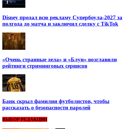
Disney продал всю рекламу Супербоула-2027 за
полгода до матча и заключил сделку с TikTok
«Очень странные дела» и «Блуи» возглавили
рейтинги стриминговых сервисов
Банк скрыл фамилии футболистов, чтобы
рассказать о безопасности паролей
ВЫБОР РЕДАКЦИИ