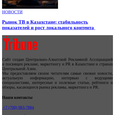
НОВОСТИ
Рынок ТВ в Казахстане: стабильность
показателей и рост локального контента
Сайт создан Центрально-Азиатской Рекламной Ассоциацией
и посвящен рекламе, маркетингу и PR в Казахстане и странах
Центральной Азии.
Мы предоставляем своим читателям самые свежие новости,
актуальную информацию, интервью с ведущими
специалистами, интересные и полезные статьи, рейтинги и
обзоры, касающиеся рынка рекламы, маркетинга и PR.
Наши контакты
+7 (708) 983-7884