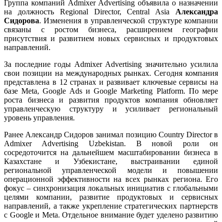
Группа компаний Admixer Advertising объявила о назначении
на должность Regional Director, Central Asia
Александра
Сидорова
. Изменения в управленческой структуре компании
связаны с ростом бизнеса, расширением географии
присутствия и развитием новых сервисных и продуктовых
направлений.
За последние годы Admixer Advertising значительно усилила
свои позиции на международных рынках. Сегодня компания
представлена в 12 странах и развивает ключевые сервисы на
базе Meta, Google Ads и Google Marketing Platform. По мере
роста бизнеса и развития продуктов компания обновляет
управленческую структуру и усиливает региональный
уровень управления.
Ранее Александр Сидоров занимал позицию Country Director в
Admixer Advertising Uzbekistan. В новой роли он
сосредоточится на дальнейшем масштабировании бизнеса в
Казахстане и Узбекистане, выстраивании единой
региональной управленческой модели и повышении
операционной эффективности на всех рынках региона. Его
фокус – синхронизация локальных инициатив с глобальными
целями компании, развитие продуктовых и сервисных
направлений, а также укрепление стратегических партнерств
с Google и Meta. Отдельное внимание будет уделено развитию