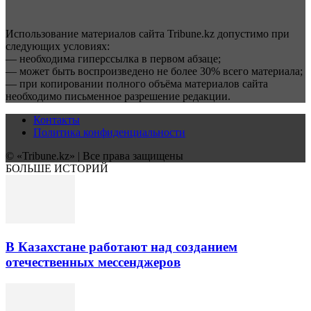
Использование материалов сайта Tribune.kz допустимо при
следующих условиях:
— необходима гиперссылка в первом абзаце;
— может быть воспроизведено не более 30% всего материала;
— при копировании полного объёма материалов сайта
необходимо письменное разрешение редакции.
Контакты
Политика конфиденциальности
© «Tribune.kz» | Все права защищены
БОЛЬШЕ ИСТОРИЙ
В Казахстане работают над созданием
отечественных мессенджеров