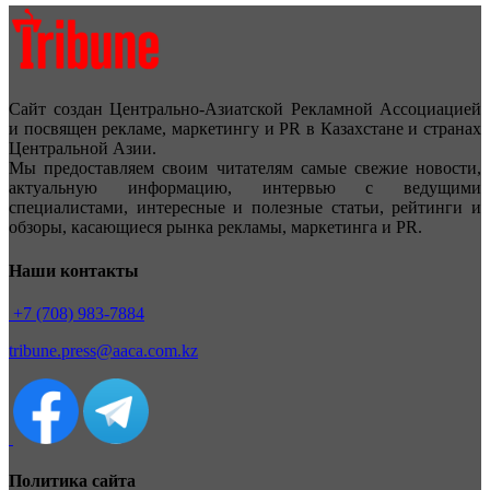
Сайт создан Центрально-Азиатской Рекламной Ассоциацией
и посвящен рекламе, маркетингу и PR в Казахстане и странах
Центральной Азии.
Мы предоставляем своим читателям самые свежие новости,
актуальную информацию, интервью с ведущими
специалистами, интересные и полезные статьи, рейтинги и
обзоры, касающиеся рынка рекламы, маркетинга и PR.
Наши контакты
+7 (708) 983-7884
tribune.press@aaca.com.kz
Политика сайта