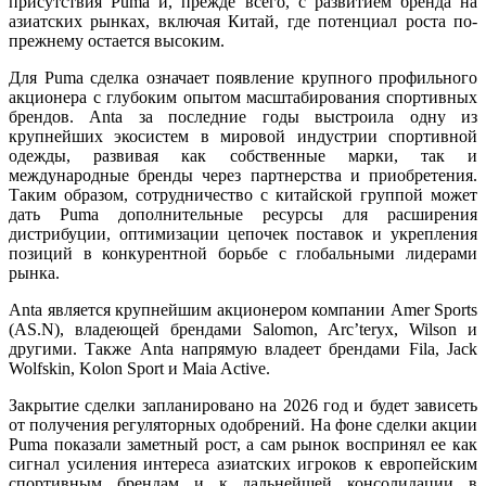
присутствия Puma и, прежде всего, с развитием бренда на
азиатских рынках, включая Китай, где потенциал роста по-
прежнему остается высоким.
Для Puma сделка означает появление крупного профильного
акционера с глубоким опытом масштабирования спортивных
брендов. Anta за последние годы выстроила одну из
крупнейших экосистем в мировой индустрии спортивной
одежды, развивая как собственные марки, так и
международные бренды через партнерства и приобретения.
Таким образом, сотрудничество с китайской группой может
дать Puma дополнительные ресурсы для расширения
дистрибуции, оптимизации цепочек поставок и укрепления
позиций в конкурентной борьбе с глобальными лидерами
рынка.
Anta является крупнейшим акционером компании Amer Sports
(AS.N), владеющей брендами Salomon, Arc’teryx, Wilson и
другими. Также Anta напрямую владеет брендами Fila, Jack
Wolfskin, Kolon Sport и Maia Active.
Закрытие сделки запланировано на 2026 год и будет зависеть
от получения регуляторных одобрений. На фоне сделки акции
Puma показали заметный рост, а сам рынок воспринял ее как
сигнал усиления интереса азиатских игроков к европейским
спортивным брендам и к дальнейшей консолидации в