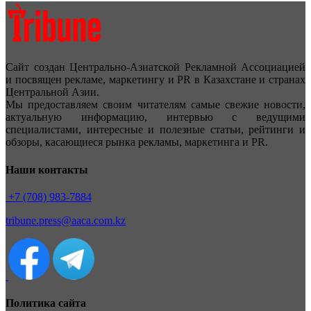
Сайт создан Центрально-Азиатской Рекламной Ассоциацией
и посвящен рекламе, маркетингу и PR в Казахстане и странах
Центральной Азии.
Мы предоставляем своим читателям самые свежие новости,
актуальную информацию, интервью с ведущими
специалистами, интересные и полезные статьи, рейтинги и
обзоры, касающиеся рынка рекламы, маркетинга и PR.
Наши контакты
+7 (708) 983-7884
tribune.press@aaca.com.kz
Политика сайта