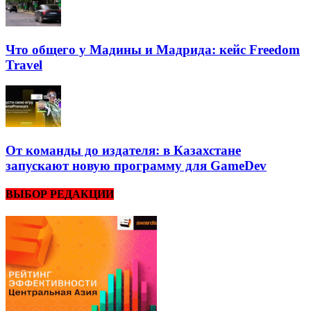
Что общего у Мадины и Мадрида: кейс Freedom
Travel
От команды до издателя: в Казахстане
запускают новую программу для GameDev
ВЫБОР РЕДАКЦИИ