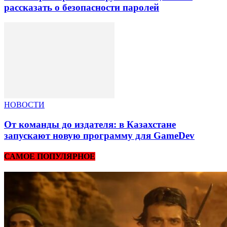
рассказать о безопасности паролей
НОВОСТИ
От команды до издателя: в Казахстане
запускают новую программу для GameDev
САМОЕ ПОПУЛЯРНОЕ