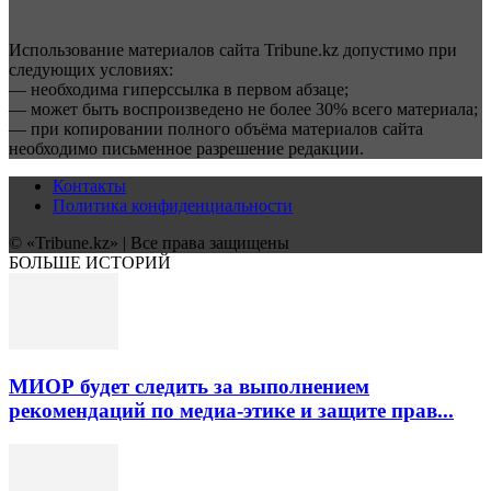
Использование материалов сайта Tribune.kz допустимо при
следующих условиях:
— необходима гиперссылка в первом абзаце;
— может быть воспроизведено не более 30% всего материала;
— при копировании полного объёма материалов сайта
необходимо письменное разрешение редакции.
Контакты
Политика конфиденциальности
© «Tribune.kz» | Все права защищены
БОЛЬШЕ ИСТОРИЙ
МИОР будет следить за выполнением
рекомендаций по медиа-этике и защите прав...