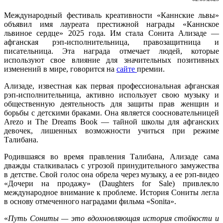
Международный фестиваль креативности «Каннские львы»
объявил имя лауреата престижной награды «Каннское
львиное сердце» 2025 года. Им стала Сонита Ализаде —
афганская рэп-исполнительница, правозащитница и
писательница. Эта награда отмечает людей, которые
используют свое влияние для значительных позитивных
изменений в мире, говорится на
сайте
премии.
Ализаде, известная как первая профессиональная афганская
рэп-исполнительница, активно использует свою музыку и
общественную деятельность для защиты прав женщин и
борьбы с детскими браками. Она является соосновательницей
Arezo и The Dreams Book — тайной школы для афганских
девочек, лишенных возможности учиться при режиме
Талибана.
Родившаяся во время правления Талибана, Ализаде сама
дважды сталкивалась с угрозой принудительного замужества
в детстве. Свой голос она обрела через музыку, а ее рэп-видео
«Дочери на продажу» (Daughters for Sale) привлекло
международное внимание к проблеме. История Сониты легла
в основу отмеченного наградами фильма «Sonita».
«
Путь Сониты — это вдохновляющая история стойкости и