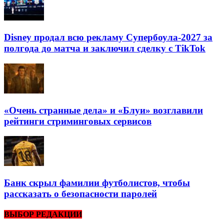
Disney продал всю рекламу Супербоула-2027 за
полгода до матча и заключил сделку с TikTok
«Очень странные дела» и «Блуи» возглавили
рейтинги стриминговых сервисов
Банк скрыл фамилии футболистов, чтобы
рассказать о безопасности паролей
ВЫБОР РЕДАКЦИИ