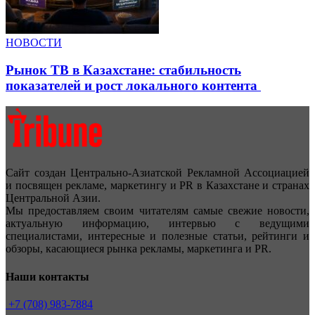
НОВОСТИ
Рынок ТВ в Казахстане: стабильность
показателей и рост локального контента
Сайт создан Центрально-Азиатской Рекламной Ассоциацией
и посвящен рекламе, маркетингу и PR в Казахстане и странах
Центральной Азии.
Мы предоставляем своим читателям самые свежие новости,
актуальную информацию, интервью с ведущими
специалистами, интересные и полезные статьи, рейтинги и
обзоры, касающиеся рынка рекламы, маркетинга и PR.
Наши контакты
+7 (708) 983-7884