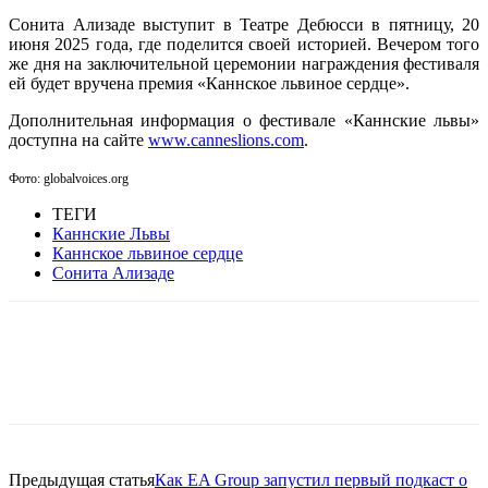
Сонита Ализаде выступит в Театре Дебюсси в пятницу, 20
июня 2025 года, где поделится своей историей. Вечером того
же дня на заключительной церемонии награждения фестиваля
ей будет вручена премия «Каннское львиное сердце».
Дополнительная информация о фестивале «Каннские львы»
доступна на сайте
www.canneslions.com
.
Фото: globalvoices.org
ТЕГИ
Каннские Львы
Каннское львиное сердце
Сонита Ализаде
Facebook
WhatsApp
Telegram
Предыдущая статья
Как EA Group запустил первый подкаст о