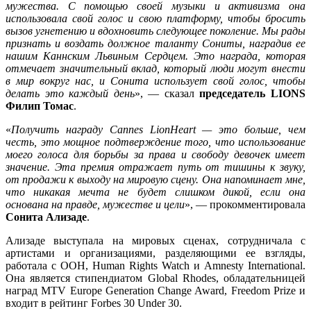
мужества. С помощью своей музыки и активизма она
использовала свой голос и свою платформу, чтобы бросить
вызов угнетению и вдохновить следующее поколение. Мы рады
признать и воздать должное таланту Сониты, наградив ее
нашим Каннским Львиным Сердцем. Это награда, которая
отмечает значительный вклад, который люди могут внести
в мир вокруг нас, и Сонита использует свой голос, чтобы
делать это каждый день
», — сказал
председатель LIONS
Филип Томас
.
«
Получить награду Cannes LionHeart — это больше, чем
честь, это мощное подтверждение того, что использование
моего голоса для борьбы за права и свободу девочек имеет
значение. Эта премия отражает путь от тишины к звуку,
от продажи к выходу на мировую сцену. Она напоминает мне,
что никакая мечта не будет слишком дикой, если она
основана на правде, мужестве и цели
», — прокомментировала
Сонита Ализаде
.
Ализаде выступала на мировых сценах, сотрудничала с
артистами и организациями, разделяющими ее взгляды,
работала с ООН, Human Rights Watch и Amnesty International.
Она является стипендиатом Global Rhodes, обладательницей
наград MTV Europe Generation Change Award, Freedom Prize и
входит в рейтинг Forbes 30 Under 30.