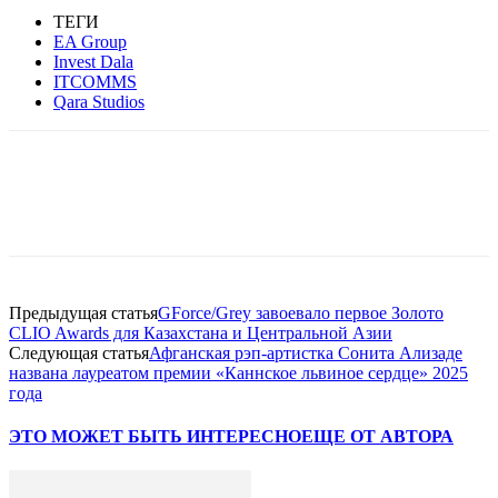
ТЕГИ
EA Group
Invest Dala
ITCOMMS
Qara Studios
Facebook
WhatsApp
Telegram
Предыдущая статья
GForce/Grey завоевало первое Золото
CLIO Awards для Казахстана и Центральной Азии
Следующая статья
Афганская рэп-артистка Сонита Ализаде
названа лауреатом премии «Каннское львиное сердце» 2025
года
ЭТО МОЖЕТ БЫТЬ ИНТЕРЕСНО
ЕЩЕ ОТ АВТОРА