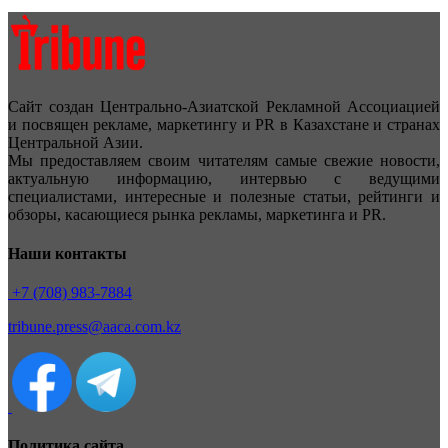
Сайт создан Центрально-Азиатской Рекламной Ассоциацией
и посвящен рекламе, маркетингу и PR в Казахстане и странах
Центральной Азии.
Мы предоставляем своим читателям самые свежие новости,
актуальную информацию, интервью с ведущими
специалистами, интересные и полезные статьи, рейтинги и
обзоры, касающиеся рынка рекламы, маркетинга и PR.
Наши контакты
+7 (708) 983-7884
tribune.press@aaca.com.kz
Политика сайта