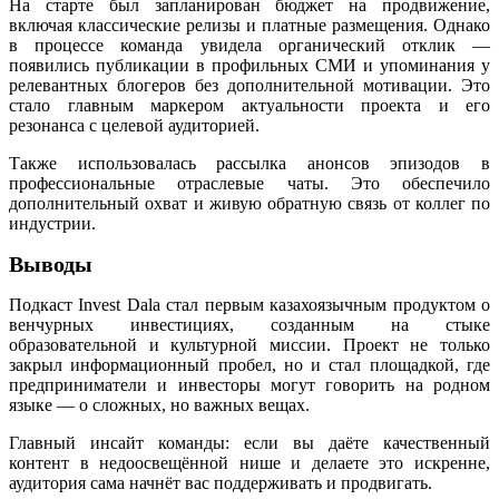
На старте был запланирован бюджет на продвижение,
включая классические релизы и платные размещения. Однако
в процессе команда увидела органический отклик —
появились публикации в профильных СМИ и упоминания у
релевантных блогеров без дополнительной мотивации. Это
стало главным маркером актуальности проекта и его
резонанса с целевой аудиторией.
Также использовалась рассылка анонсов эпизодов в
профессиональные отраслевые чаты. Это обеспечило
дополнительный охват и живую обратную связь от коллег по
индустрии.
Выводы
Подкаст Invest Dala стал первым казахоязычным продуктом о
венчурных инвестициях, созданным на стыке
образовательной и культурной миссии. Проект не только
закрыл информационный пробел, но и стал площадкой, где
предприниматели и инвесторы могут говорить на родном
языке — о сложных, но важных вещах.
Главный инсайт команды: если вы даёте качественный
контент в недоосвещённой нише и делаете это искренне,
аудитория сама начнёт вас поддерживать и продвигать.