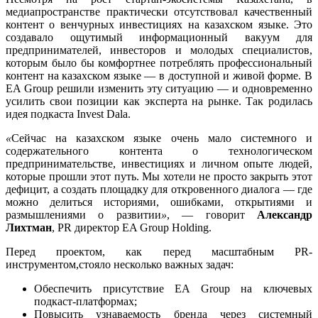
медиапространстве практически отсутствовал качественный
контент о венчурных инвестициях на казахском языке. Это
создавало ощутимый информационный вакуум для
предпринимателей, инвесторов и молодых специалистов,
которым было бы комфортнее потреблять профессиональный
контент на казахском языке — в доступной и живой форме. В
EA Group решили изменить эту ситуацию — и одновременно
усилить свои позиции как эксперта на рынке. Так родилась
идея подкаста Invest Dala.
«
Сейчас на казахском языке очень мало системного и
содержательного контента о технологическом
предпринимательстве, инвестициях и личном опыте людей,
которые прошли этот путь. Мы хотели не просто закрыть этот
дефицит, а создать площадку для откровенного диалога — где
можно делиться историями, ошибками, открытиями и
размышлениями о развитии
»
, — говорит
Александр
Лихтман
, PR директор EA Group Holding.
Перед проектом, как перед масштабным PR-
инструментом,стояло несколько важных задач:
Обеспечить присутствие EA Group на ключевых
подкаст-платформах;
Повысить узнаваемость бренда через системный