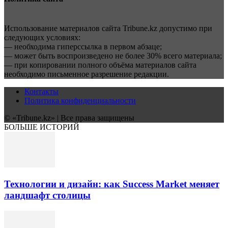
Использование материалов сайта Tribune.kz допустимо при
следующих условиях:
— необходима гиперссылка в первом абзаце;
— может быть воспроизведено не более 30% всего материала;
— при копировании полного объёма материалов сайта
необходимо письменное разрешение редакции.
Контакты
Политика конфиденциальности
© «Tribune.kz» | Все права защищены
БОЛЬШЕ ИСТОРИЙ
Технологии и дизайн: как Success Market меняет
ландшафт столицы