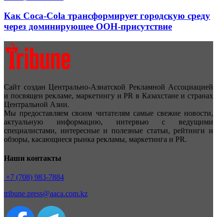
Как Coca-Cola трансформирует городскую среду
через доминирующее OOH-присутствие
Сайт создан Центрально-Азиатской Рекламной Ассоциацией
и посвящен рекламе, маркетингу и PR в Казахстане и странах
Центральной Азии.
Мы предоставляем своим читателям самые свежие новости,
актуальную информацию, интервью с ведущими
специалистами, интересные и полезные статьи, рейтинги и
обзоры, касающиеся рынка рекламы, маркетинга и PR.
Наши контакты
+7 (708) 983-7884
tribune.press@aaca.com.kz