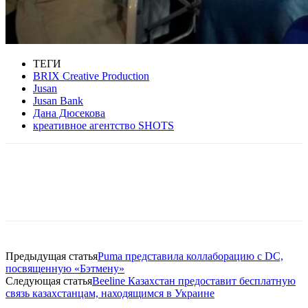
ТЕГИ
BRIX Creative Production
Jusan
Jusan Bank
Дана Дюсекова
креативное агентство SHOTS
Facebook
WhatsApp
Telegram
Предыдущая статья
Puma представила коллаборацию с DC,
посвященную «Бэтмену»
Следующая статья
Beeline Казахстан предоставит бесплатную
связь казахстанцам, находящимся в Украине