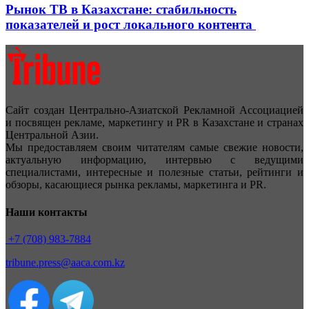
Рынок ТВ в Казахстане: стабильность
показателей и рост локального контента
Сайт создан Центрально-Азиатской Рекламной Ассоциацией
и посвящен рекламе, маркетингу и PR в Казахстане и странах
Центральной Азии.
Мы предоставляем своим читателям самые свежие новости,
актуальную информацию, интервью с ведущими
специалистами, интересные и полезные статьи, рейтинги и
обзоры, касающиеся рынка рекламы, маркетинга и PR.
Наши контакты
+7 (708) 983-7884
tribune.press@aaca.com.kz