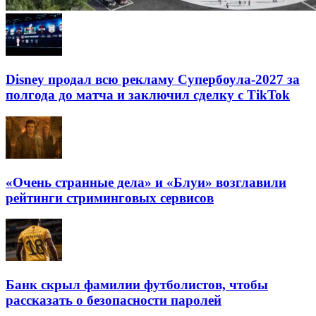
Disney продал всю рекламу Супербоула-2027 за
полгода до матча и заключил сделку с TikTok
«Очень странные дела» и «Блуи» возглавили
рейтинги стриминговых сервисов
Банк скрыл фамилии футболистов, чтобы
рассказать о безопасности паролей