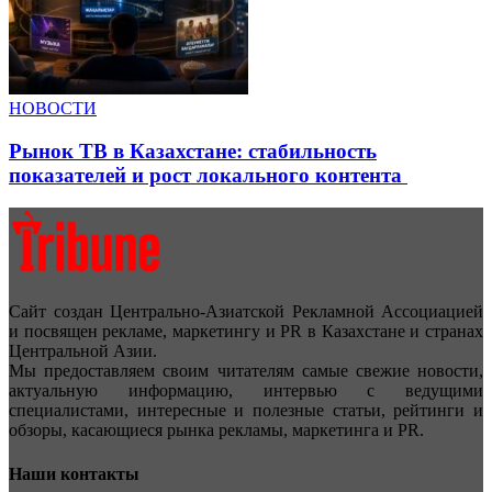
НОВОСТИ
Рынок ТВ в Казахстане: стабильность
показателей и рост локального контента
Сайт создан Центрально-Азиатской Рекламной Ассоциацией
и посвящен рекламе, маркетингу и PR в Казахстане и странах
Центральной Азии.
Мы предоставляем своим читателям самые свежие новости,
актуальную информацию, интервью с ведущими
специалистами, интересные и полезные статьи, рейтинги и
обзоры, касающиеся рынка рекламы, маркетинга и PR.
Наши контакты