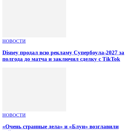
НОВОСТИ
Disney продал всю рекламу Супербоула-2027 за
полгода до матча и заключил сделку с TikTok
НОВОСТИ
«Очень странные дела» и «Блуи» возглавили