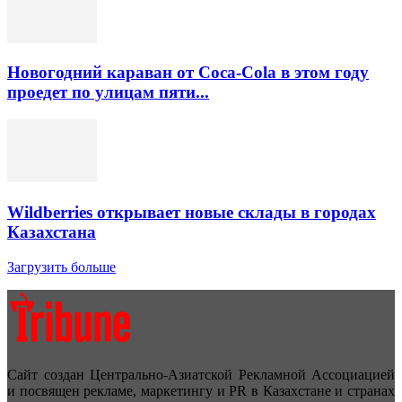
Новогодний караван от Coca-Cola в этом году
проедет по улицам пяти...
Wildberries открывает новые склады в городах
Казахстана
Загрузить больше
Сайт создан Центрально-Азиатской Рекламной Ассоциацией
и посвящен рекламе, маркетингу и PR в Казахстане и странах