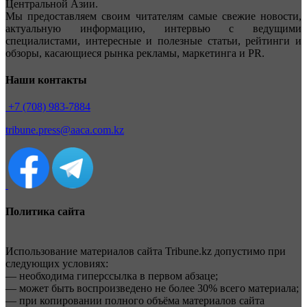
Центральной Азии.
Мы предоставляем своим читателям самые свежие новости,
актуальную информацию, интервью с ведущими
специалистами, интересные и полезные статьи, рейтинги и
обзоры, касающиеся рынка рекламы, маркетинга и PR.
Наши контакты
+7 (708) 983-7884
tribune.press@aaca.com.kz
Политика сайта
Использование материалов сайта Tribune.kz допустимо при
следующих условиях:
— необходима гиперссылка в первом абзаце;
— может быть воспроизведено не более 30% всего материала;
— при копировании полного объёма материалов сайта